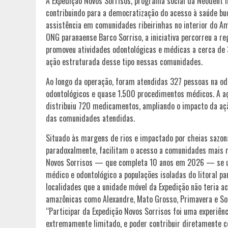
A Expedição Novos Sorrisos, programa social da Neodent
contribuindo para a democratização do acesso à saúde buca
assistência em comunidades ribeirinhas no interior do Am
ONG paranaense Barco Sorriso, a iniciativa percorreu a
promoveu atividades odontológicas e médicas a cerca de 
ação estruturada desse tipo nessas comunidades.
Ao longo da operação, foram atendidas 327 pessoas na od
odontológicos e quase 1.500 procedimentos médicos. A a
distribuiu 720 medicamentos, ampliando o impacto da aç
das comunidades atendidas.
Situado às margens de rios e impactado por cheias sazona
paradoxalmente, facilitam o acesso a comunidades mais r
Novos Sorrisos — que completa 10 anos em 2026 — se uniu
médico e odontológico a populações isoladas do litoral pa
localidades que a unidade móvel da Expedição não teria ac
amazônicas como Alexandre, Mato Grosso, Primavera e Soc
“Participar da Expedição Novos Sorrisos foi uma experiê
extremamente limitado, e poder contribuir diretamente c