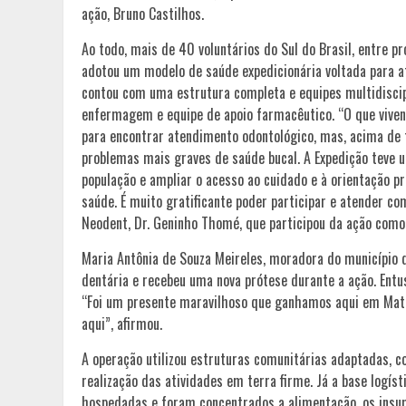
ação, Bruno Castilhos.
Ao todo, mais de 40 voluntários do Sul do Brasil, entre pr
adotou um modelo de saúde expedicionária voltada para at
contou com uma estrutura completa e equipes multidiscipl
enfermagem e equipe de apoio farmacêutico. “O que vive
para encontrar atendimento odontológico, mas, acima de t
problemas mais graves de saúde bucal. A Expedição teve 
população e ampliar o acesso ao cuidado e à orientação pr
saúde. É muito gratificante poder participar e atender c
Neodent, Dr. Geninho Thomé, que participou da ação como
Maria Antônia de Souza Meireles, moradora do município 
dentária e recebeu uma nova prótese durante a ação. Entu
“Foi um presente maravilhoso que ganhamos aqui em Mato
aqui”, afirmou.
A operação utilizou estruturas comunitárias adaptadas, co
realização das atividades em terra firme. Já a base logís
hospedadas e foram concentrados a alimentação, os insum