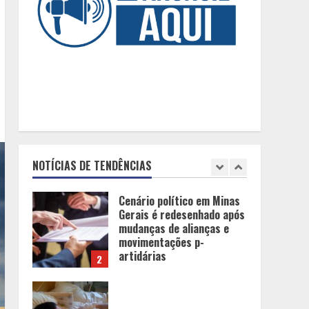
Dinheiro não basta:
mulheres revelam quais
características realmente
definem um homem de alto
valor
1
Cenário político em Minas
Gerais é redesenhado após
mudanças de alianças e
movimentações p-
NOTÍCIAS DE TENDÊNCIAS
artidárias
2
O legado de um pai
3
Peregrinação do Instituto