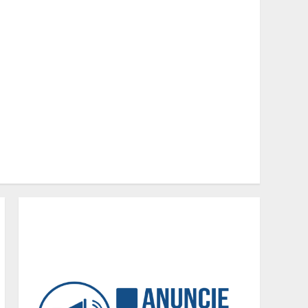
movimentações p-
artidárias
2
O legado de um pai
3
Peregrinação do Instituto
Hesed com imagem de São
Miguel chega a Montes
Claros no dia 7 de Agosto
4
Chegada da seca
impulsiona ritmo das obras
e reforça perspectivas
para a construção civil no
DF
5