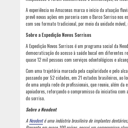
A experiência no Amazonas marca o início da atuação fluvi
prevê novas ações em parceria com o Barco Sorriso nos e
com seu formato tradicional, por meio da unidade móvel,
Sobre a Expedição Novos Sorrisos
A Expedição Novos Sorrisos é um programa social da Neo
democratização do acesso à saúde bucal em diferentes reg
quase 12 mil pessoas com serviços odontológicos e alcanç
Com uma trajetória marcada pela capilaridade e pelo alcan
passando por 52 cidades, em 21 estados brasileiros, ao l
de uma ampla rede de profissionais, que reuniu, além da e
apoiadores, reforçando o compromisso da iniciativa com 
do sorriso.
Sobre a Neodent
A
Neodent
é uma indústria brasileira de implantes dentários
Presente em quase 100 países, possui um compromisso claro