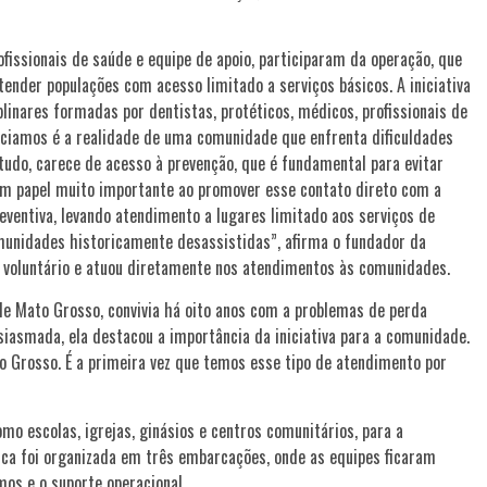
ofissionais de saúde e equipe de apoio, participaram da operação, que
ender populações com acesso limitado a serviços básicos. A iniciativa
inares formadas por dentistas, protéticos, médicos, profissionais de
nciamos é a realidade de uma comunidade que enfrenta dificuldades
udo, carece de acesso à prevenção, que é fundamental para evitar
um papel muito importante ao promover esse contato direto com a
eventiva, levando atendimento a lugares limitado aos serviços de
omunidades historicamente desassistidas”, afirma o fundador da
 voluntário e atuou diretamente nos atendimentos às comunidades.
de Mato Grosso, convivia há oito anos com a problemas de perda
siasmada, ela destacou a importância da iniciativa para a comunidade.
 Grosso. É a primeira vez que temos esse tipo de atendimento por
mo escolas, igrejas, ginásios e centros comunitários, para a
tica foi organizada em três embarcações, onde as equipes ficaram
os e o suporte operacional.