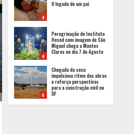
Hesed com imagem de São
Miguel chega a Montes
Claros no dia 7 de Agosto
4
Chegada da seca
impulsiona ritmo das obras
e reforça perspectivas
para a construção civil no
DF
5
Dinheiro não basta:
mulheres revelam quais
características realmente
definem um homem de alto
valor
1
Cenário político em Minas
Gerais é redesenhado após
mudanças de alianças e
movimentações p-
artidárias
2