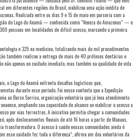
 indústria paranaense — fundada pelo Dr. Geninho Thomé — que vem
l em diferentes regiões do Brasil, viabilizou uma ação inédita de
azonas. Realizada entre os dias 9 e 15 de maio em parceria com a
 região do Lago do Anamã — conhecida como “Veneza do Amazonas” — e
300 pessoas em localidades de difícil acesso, marcando a primeira
ontologia e 325 na medicina, totalizando mais de mil procedimentos
ção também realizou a entrega de mais de 40 próteses dentárias e
ão não apenas no cuidado imediato, mas também na qualidade de vida
is, o Lago do Anamã enfrenta desafios logísticos que,
emotas durante esse período. Foi nesse contexto que a Expedição
 ao Barco Sorriso, organização voluntária que já leva atendimento
ranaense, ampliando sua capacidade de alcance ao viabilizar o acesso a
esso por vias terrestres. A iniciativa permitiu chegar a comunidades
ó, após deslocamentos fluviais de até 16 horas a partir de Manaus.
ncia transformadora. O acesso à saúde nessas comunidades ainda é
om esse cuidado fez toda a diferença”, afirma um dos voluntários da