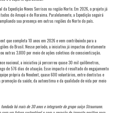
al da Expedição Novos Sorrisos na região Norte. Em 2026, o projeto já
stados do Amapá e de Roraima. Paralelamente, a Expedição seguirá
 ampliando sua presença em outras regiões do Norte do país.
dent que completa 10 anos em 2026 e vem contribuindo para a
iões do Brasil. Nesse período, a iniciativa já impactou diretamente
ou outras 3.800 por meio de ações coletivas de conscientização.
ce nacional, a iniciativa já percorreu quase 30 mil quilômetros,
ongo de 576 dias de atuação. Esse impacto é resultado do engajamento
quipe própria da Neodent, quase 600 voluntários, entre dentistas e
a promoção da saúde, da autoestima e da qualidade de vida por meio
, fundada há mais de 30 anos e integrante do grupo suíço Straumann.
 com um futuro sustentável e com a geração de impacto positivo para