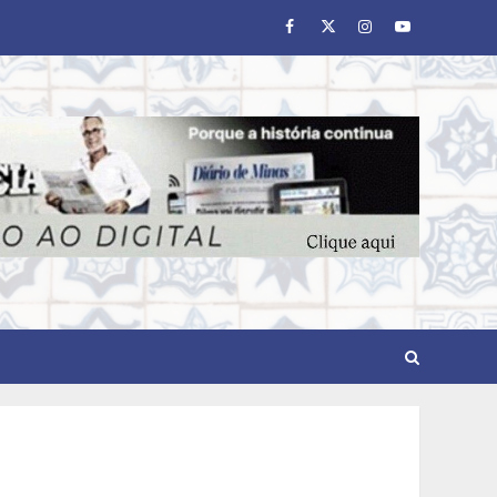
Facebook
Twitter
Instagram
Youtube
Cenário político em Minas
Gerais é redesenhado após
mudanças de alianças e