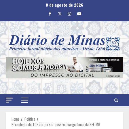
Skip
8 de agosto de 2026
to
Facebook
Twitter
Instagram
Youtube
content
Primary
Menu
Home
Política
Presidente do TCE afirma ser possível cargo único da SEF-MG