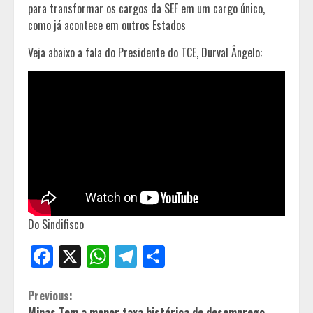
para transformar os cargos da SEF em um cargo único,
como já acontece em outros Estados
Veja abaixo a fala do Presidente do TCE, Durval Ângelo:
Do Sindifisco
Facebook
X
WhatsApp
Telegram
Share
Continue
Previous:
Minas Tem a menor taxa histórica de desemprego