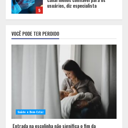
para manter o aleitamento nessa
fase
1
Pesquisa revela atual perfil
universitário: adultos que
VOCÊ PODE TER PERDIDO
conciliam estudo, trabalho e
família
2
Os 10 comportamentos que mais
destroem um relacionamento e a
maioria dos casais nem percebe
3
Você sabia que o frio também afeta
os pneus? Veja cuidados
fundamentais antes de pegar a
Saúde e Bem-Estar
estrada no inverno
4
Entrada na escolinha não significa o fim da