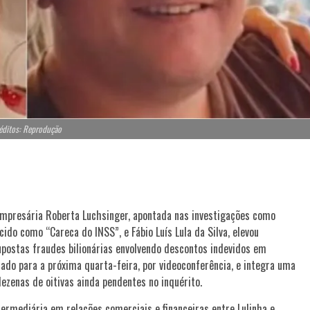
éditos: Reprodução
empresária Roberta Luchsinger, apontada nas investigações como
cido como “Careca do INSS”, e Fábio Luís Lula da Silva, elevou
upostas fraudes bilionárias envolvendo descontos indevidos em
do para a próxima quarta-feira, por videoconferência, e integra uma
dezenas de oitivas ainda pendentes no inquérito.
ermediária em relações comerciais e financeiras entre Lulinha e