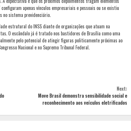
ra. A expectativa é que os próximos depoimentos tragam elementos
F configuram apenas vínculos empresariais e pessoais ou se existiu
es no sistema previdenciário.
dade estrutural do INSS diante de organizações que atuam na
tas. O escândalo já é tratado nos bastidores de Brasília como uma
palmente pelo potencial de atingir figuras politicamente próximas ao
ongresso Nacional e no Supremo Tribunal Federal.
Next:
do
Move Brasil demonstra sensibilidade social e
reconhecimento aos veículos eletrificados