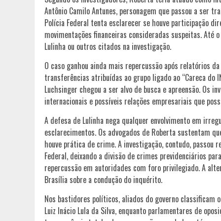
Antônio Camilo Antunes, personagem que passou a ser tr
Polícia Federal tenta esclarecer se houve participação di
movimentações financeiras consideradas suspeitas. Até o
Lulinha ou outros citados na investigação.
O caso ganhou ainda mais repercussão após relatórios da
transferências atribuídas ao grupo ligado ao “Careca do
Luchsinger chegou a ser alvo de busca e apreensão. Os i
internacionais e possíveis relações empresariais que po
A defesa de Lulinha nega qualquer envolvimento em irregu
esclarecimentos. Os advogados de Roberta sustentam que 
houve prática de crime. A investigação, contudo, passou
Federal, deixando a divisão de crimes previdenciários par
repercussão em autoridades com foro privilegiado. A alte
Brasília sobre a condução do inquérito.
Nos bastidores políticos, aliados do governo classificam
Luiz Inácio Lula da Silva, enquanto parlamentares de op