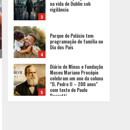
vigilância
3
Parque do Palácio tem
programação de família no
Dia dos Pais
4
Diário de Minas e Fundação
Museu Mariano Procópio
celebram um ano da coluna
“D. Pedro II – 200 anos”
com texto de Paulo
5
Rezzutti
Chegada da seca
impulsiona ritmo das obras
e reforça perspectivas
para a construção civil no
DF
1