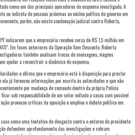
atado como um dos principais operadores do esquema investigado. A
reta ou indireta de pessoas próximas ao núcleo político do governo em
 momento, porém, não existe condenação judicial contra Roberta,
 PF indicarem que a empresária recebeu cerca de R$ 1,5 milhão em
 INSS”. Em fases anteriores da Operação Sem Desconto, Roberta
nvestigadores também analisam trocas de mensagens, viagens
ssam ajudar a reconstruir a dinâmica do esquema.
laridades e afirma que o empresário está à disposição para prestar
ela já forneceu informações por escrito às autoridades e que não
 recentemente por mudança de comando dentro da própria Polícia
a ficar sob responsabilidade de um setor voltado a casos com possível
ração provocou críticas da oposição e ampliou o debate político em
 o caso como uma tentativa de desgaste contra o entorno do presidente
osição defendem aprofundamento das investigações e cobram