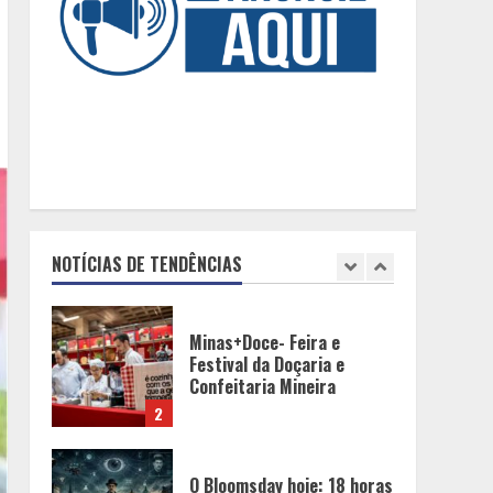
Museu Mariano Procópio
celebram um ano da coluna
“D. Pedro II – 200 anos”
com texto de Paulo
5
Rezzutti
Chegada da seca
impulsiona ritmo das obras
e reforça perspectivas
para a construção civil no
DF
1
NOTÍCIAS DE TENDÊNCIAS
Minas+Doce- Feira e
Festival da Doçaria e
Confeitaria Mineira
2
O Bloomsday hoje: 18 horas
na vida de Dublin sob