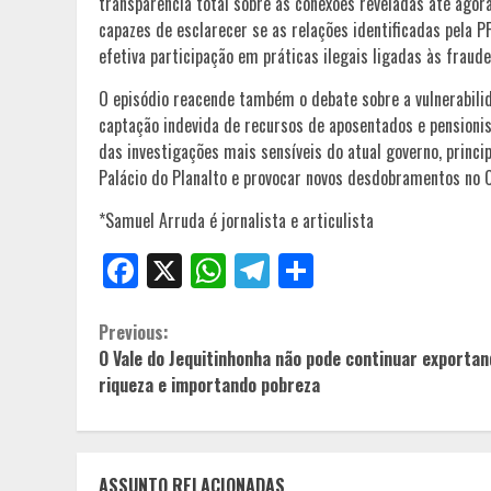
transparência total sobre as conexões reveladas até ago
capazes de esclarecer se as relações identificadas pela P
efetiva participação em práticas ilegais ligadas às fraud
O episódio reacende também o debate sobre a vulnerabili
captação indevida de recursos de aposentados e pensionis
das investigações mais sensíveis do atual governo, princi
Palácio do Planalto e provocar novos desdobramentos no C
*Samuel Arruda é jornalista e articulista
Facebook
X
WhatsApp
Telegram
Share
Continue
Previous:
O Vale do Jequitinhonha não pode continuar exportan
Reading
riqueza e importando pobreza
ASSUNTO RELACIONADAS