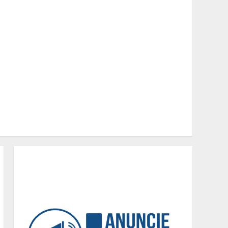
Minas+Doce- Feira e
Festival da Doçaria e
Confeitaria Mineira
2
O Bloomsday hoje: 18 horas
na vida de Dublin sob
vigilância
3
Parque do Palácio tem
programação de família no
Dia dos Pais
4
Diário de Minas e Fundação