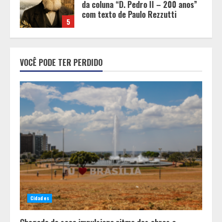
para a construção civil no DF
1
Minas+Doce- Feira e Festival da
VOCÊ PODE TER PERDIDO
Doçaria e Confeitaria Mineira
2
O Bloomsday hoje: 18 horas na vida
de Dublin sob vigilância
3
Parque do Palácio tem
programação de família no Dia dos
Cidades
Pais
4