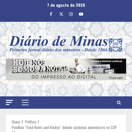
Skip
7 de agosto de 2026
to
Facebook
Twitter
Instagram
Youtube
content
Primary
Menu
Home
Política
Pavilhão “Food Roots and Routes” debate sistemas alimentares na COP