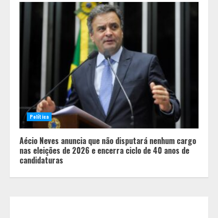
Minas+Doce- Feira e Festival da
Doçaria e Confeitaria Mineira
2
Política
Aécio Neves anuncia que não disputará nenhum cargo
O Bloomsday hoje: 18 horas na vida
nas eleições de 2026 e encerra ciclo de 40 anos de
de Dublin sob vigilância
candidaturas
3
Parque do Palácio tem
programação de família no Dia dos