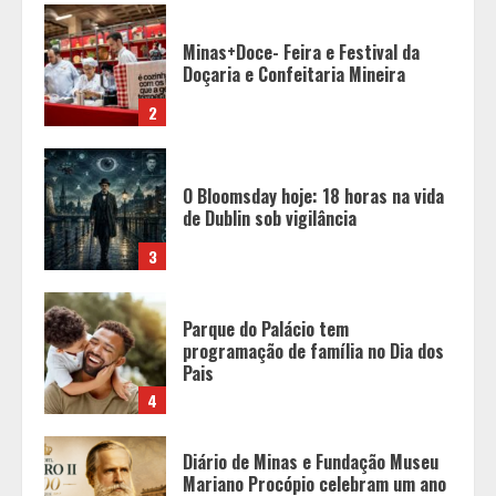
O Bloomsday hoje: 18 horas na vida
de Dublin sob vigilância
3
Parque do Palácio tem
programação de família no Dia dos
Pais
4
Diário de Minas e Fundação Museu
Mariano Procópio celebram um ano
da coluna “D. Pedro II – 200 anos”
com texto de Paulo Rezzutti
5
Chegada da seca impulsiona ritmo
das obras e reforça perspectivas