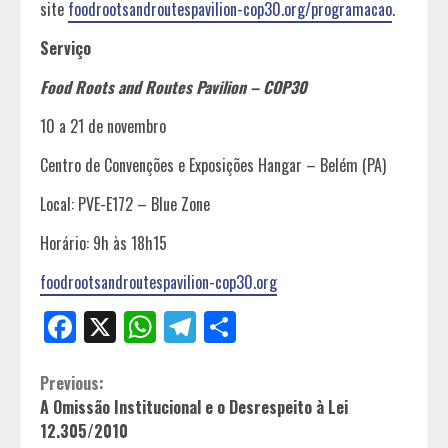
site
foodrootsandroutespavilion-cop30.org
/programacao
.
Serviço
Food Roots and Routes Pavilion – COP30
10 a 21 de novembro
Centro de Convenções e Exposições Hangar – Belém (PA)
Local: PVE-E172 – Blue Zone
Horário: 9h às 18h15
foodrootsandroutespavilion-cop30.org
Facebook
X
WhatsApp
Telegram
Share
Continue
Previous:
A Omissão Institucional e o Desrespeito à Lei
Reading
12.305/2010