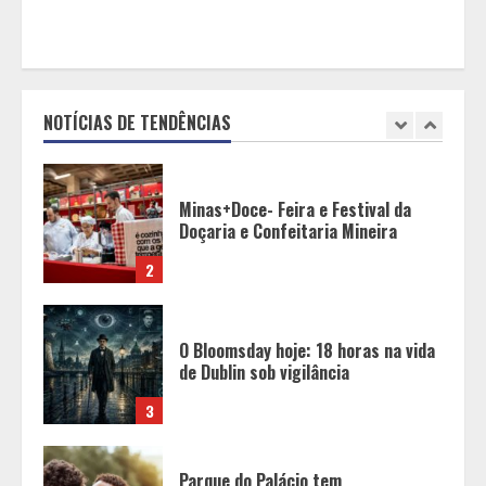
Minas+Doce- Feira e Festival da
Doçaria e Confeitaria Mineira
NOTÍCIAS DE TENDÊNCIAS
2
O Bloomsday hoje: 18 horas na vida
de Dublin sob vigilância
3
Parque do Palácio tem
programação de família no Dia dos
Pais
4
Diário de Minas e Fundação Museu