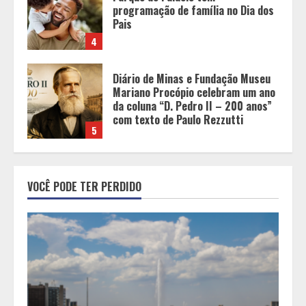
Mariano Procópio celebram um ano
da coluna “D. Pedro II – 200 anos”
com texto de Paulo Rezzutti
5
Chegada da seca impulsiona ritmo
das obras e reforça perspectivas
para a construção civil no DF
1
Minas+Doce- Feira e Festival da
VOCÊ PODE TER PERDIDO
Doçaria e Confeitaria Mineira
2
O Bloomsday hoje: 18 horas na vida
de Dublin sob vigilância