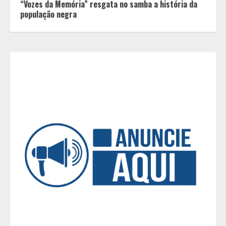
“Vozes da Memória” resgata no samba a história da
de Dublin sob vigilância
população negra
3
Parque do Palácio tem
programação de família no Dia dos
Pais
4
Diário de Minas e Fundação Museu
Mariano Procópio celebram um ano
da coluna “D. Pedro II – 200 anos”
com texto de Paulo Rezzutti
5
Chegada da seca impulsiona ritmo
das obras e reforça perspectivas
para a construção civil no DF
1