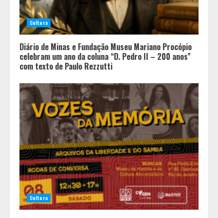
Cultura
Diário de Minas e Fundação Museu Mariano Procópio
celebram um ano da coluna “D. Pedro II – 200 anos”
com texto de Paulo Rezzutti
Minas+Doce- Feira e Festival da
Doçaria e Confeitaria Mineira
2
Cultura
O Bloomsday hoje: 18 horas na vida