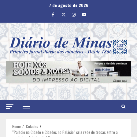
Skip
7 de agosto de 2026
to
Facebook
Twitter
Instagram
Youtube
content
Primary
Menu
Home
Cidades
“Palácio na Cidade e Cidades no Palácio” cria rede de trocas entre a