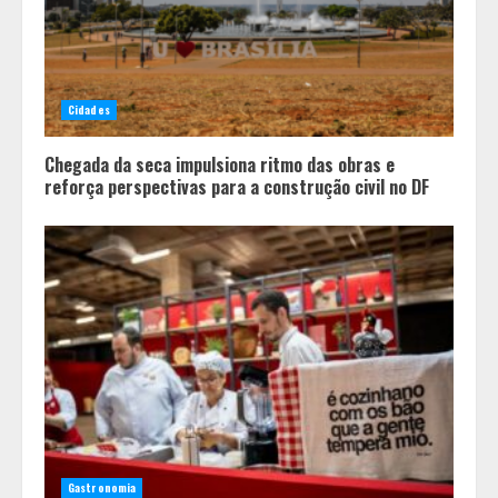
3
Parque do Palácio tem
programação de família no Dia dos
Cidades
Pais
4
Chegada da seca impulsiona ritmo das obras e
reforça perspectivas para a construção civil no DF
Gastronomia