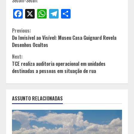
Secom-Secult
Facebook
X
WhatsApp
Telegram
Share
Continue
Previous:
Do Invisível ao Visível: Museu Casa Guignard Revela
Reading
Desenhos Ocultos
Next:
TCE realiza auditoria operacional em unidades
destinadas a pessoas em situação de rua
ASSUNTO RELACIONADAS