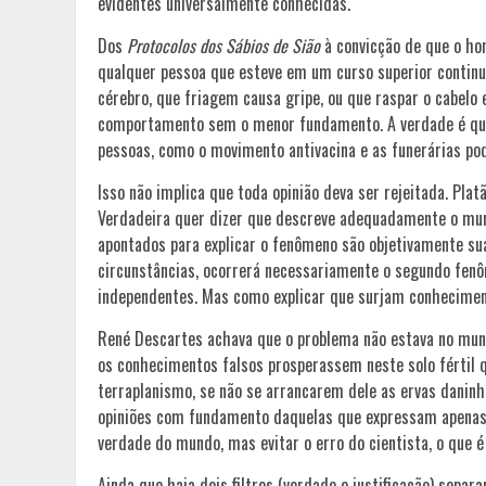
evidentes universalmente conhecidas.
Dos
Protocolos dos Sábios de Sião
à convicção de que o ho
qualquer pessoa que esteve em um curso superior conti
cérebro, que friagem causa gripe, ou que raspar o cabelo 
comportamento sem o menor fundamento. A verdade é que 
pessoas, como o movimento antivacina e as funerárias p
Isso não implica que toda opinião deva ser rejeitada. Plat
Verdadeira quer dizer que descreve adequadamente o mundo
apontados para explicar o fenômeno são objetivamente s
circunstâncias, ocorrerá necessariamente o segundo fenô
independentes. Mas como explicar que surjam conheciment
René Descartes achava que o problema não estava no mun
os conhecimentos falsos prosperassem neste solo fértil q
terraplanismo, se não se arrancarem dele as ervas daninh
opiniões com fundamento daquelas que expressam apenas 
verdade do mundo, mas evitar o erro do cientista, o que 
Ainda que haja dois filtros (verdade e justificação) sepa