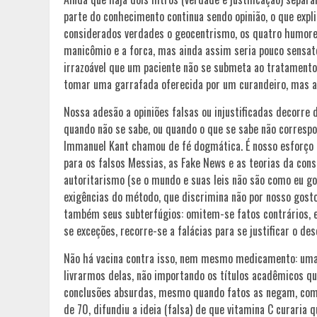
parte do conhecimento continua sendo opinião, o que explic
considerados verdades o geocentrismo, os quatro humores
manicômio e a forca, mas ainda assim seria pouco sensato 
irrazoável que um paciente não se submeta ao tratamento
tomar uma garrafada oferecida por um curandeiro, mas a
Nossa adesão a opiniões falsas ou injustificadas decorr
quando não se sabe, ou quando o que se sabe não correspo
Immanuel Kant chamou de fé dogmática. É nosso esforço 
para os falsos Messias, as Fake News e as teorias da co
autoritarismo (se o mundo e suas leis não são como eu go
exigências do método, que discrimina não por nosso gost
também seus subterfúgios: omitem-se fatos contrários, 
se exceções, recorre-se a falácias para se justificar o des
Não há vacina contra isso, nem mesmo medicamento: uma v
livrarmos delas, não importando os títulos acadêmicos 
conclusões absurdas, mesmo quando fatos as negam, como
de 70, difundiu a ideia (falsa) de que vitamina C curari