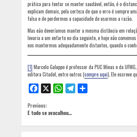
prática para tentar se manter saudável, então, é o distan
explicam demais, pela certeza de que o erro é sempre um
falsa e de perdermos a capacidade de usarmos a razão.
Mas não deveríamos manter a mesma distância em relação
levaria a um enfarto no dia seguinte, e hoje não comemos
nos mantermos adequadamente distantes, quando o conhe
[1]
Marcelo Galuppo é professor da PUC Minas e da UFMG, 
editora Citadel, entre outros (
compre aqui
). Ele escreve
Facebook
X
WhatsApp
Telegram
Share
Continue
Previous:
E tudo se avacalhou…
Reading