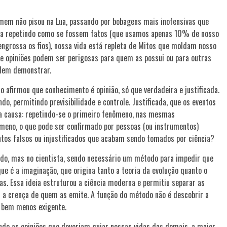
mem não pisou na Lua, passando por bobagens mais inofensivas que
nua repetindo como se fossem fatos (que usamos apenas 10% de nosso
engrossa os fios), nossa vida está repleta de Mitos que moldam nosso
opiniões podem ser perigosas para quem as possui ou para outras
odem demonstrar.
ão afirmou que conhecimento é opinião, só que verdadeira e justificada.
, permitindo previsibilidade e controle. Justificada, que os eventos
ua causa: repetindo-se o primeiro fenômeno, nas mesmas
meno, o que pode ser confirmado por pessoas (ou instrumentos)
os falsos ou injustificados que acabam sendo tomados por ciência?
do, mas no cientista, sendo necessário um método para impedir que
ue é a imaginação, que origina tanto a teoria da evolução quanto o
as. Essa ideia estruturou a ciência moderna e permitiu separar as
a crença de quem as emite. A função do método não é descobrir a
é bem menos exigente.
rando as opiniões que deveriam guiar nossas vidas das demais, a maior