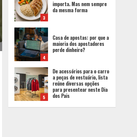
Casa de apostas: por que a
maioria dos apostadores
perde dinheiro?
4
De acessórios para o carro
a peças de vestuário, lista
reúne diversas opções
para presentear neste Dia
dos Pais
5
BH será a Capital da
Cachaça com a
Expocachaça
1
Em ato pelo fim do
feminicídio, Cristo