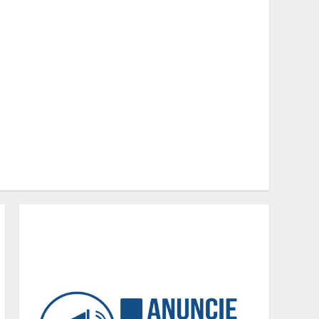
Em ato pelo fim do
feminicídio, Cristo
Redentor se iluminou na
cor laranja
2
A ordem dos alimentos
importa. Mas nem sempre
da mesma forma
3
Casa de apostas: por que a
maioria dos apostadores
perde dinheiro?
4
De acessórios para o carro
a peças de vestuário, lista
reúne diversas opções