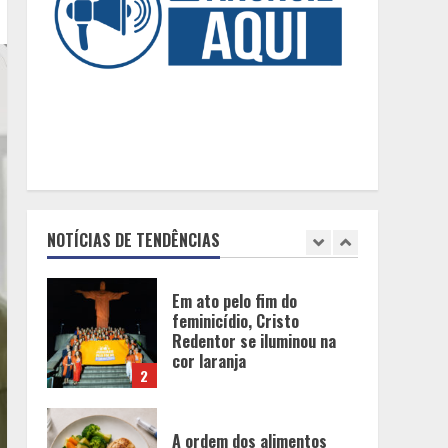
para presentear neste Dia
dos Pais
5
BH será a Capital da
Cachaça com a
Expocachaça
1
Em ato pelo fim do
feminicídio, Cristo
NOTÍCIAS DE TENDÊNCIAS
Redentor se iluminou na
cor laranja
2
A ordem dos alimentos
importa. Mas nem sempre
da mesma forma
3