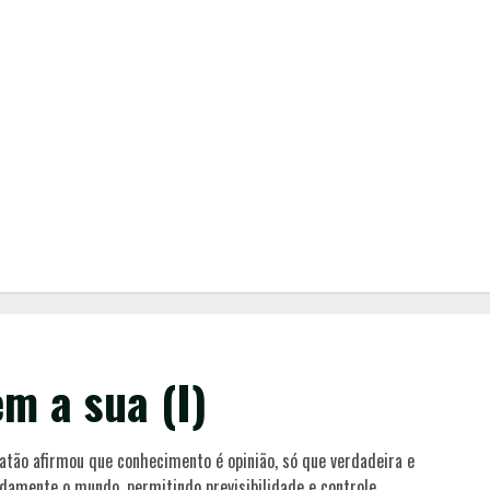
em a sua (I)
Platão afirmou que conhecimento é opinião, só que verdadeira e
adamente o mundo, permitindo previsibilidade e controle.