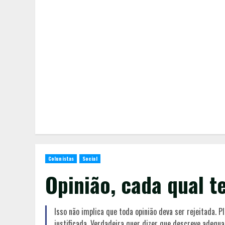
Colunistas
Social
Opinião, cada qual t
Isso não implica que toda opinião deva ser rejeitada. 
justificada. Verdadeira quer dizer que descreve adequ