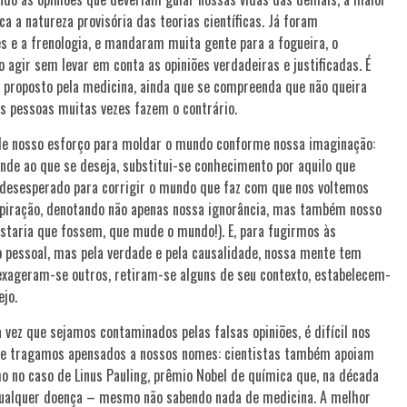
a a natureza provisória das teorias científicas. Já foram
 e a frenologia, e mandaram muita gente para a fogueira, o
agir sem levar em conta as opiniões verdadeiras e justificadas. É
 proposto pela medicina, ainda que se compreenda que não queira
s pessoas muitas vezes fazem o contrário.
e de nosso esforço para moldar o mundo conforme nossa imaginação:
nde ao que se deseja, substitui-se conhecimento por aquilo que
desesperado para corrigir o mundo que faz com que nos voltemos
nspiração, denotando não apenas nossa ignorância, mas também nosso
staria que fossem, que mude o mundo!). E, para fugirmos às
o pessoal, mas pela verdade e pela causalidade, nossa mente tem
exageram-se outros, retiram-se alguns de seu contexto, estabelecem-
ejo.
ez que sejamos contaminados pelas falsas opiniões, é difícil nos
que tragamos apensados a nossos nomes: cientistas também apoiam
 no caso de Linus Pauling, prêmio Nobel de química que, na década
a qualquer doença – mesmo não sabendo nada de medicina. A melhor