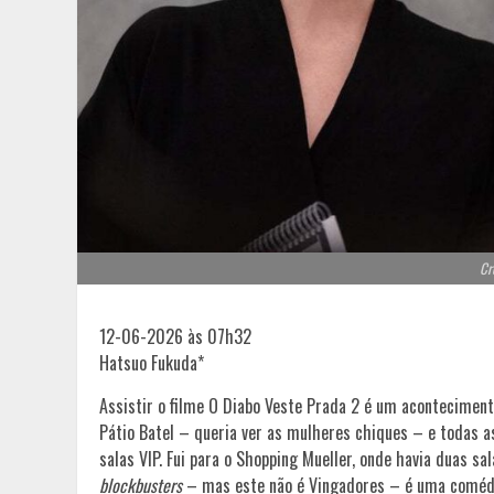
Cr
12-06-2026 às 07h32
Hatsuo Fukuda*
Assistir o filme O Diabo Veste Prada 2 é um aconteciment
Pátio Batel – queria ver as mulheres chiques – e todas as
salas VIP. Fui para o Shopping Mueller, onde havia duas 
blockbusters
– mas este não é Vingadores – é uma comédi