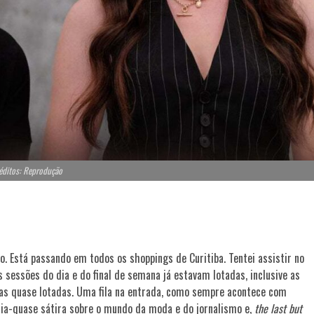
éditos: Reprodução
o. Está passando em todos os shoppings de Curitiba. Tentei assistir no
 sessões do dia e do final de semana já estavam lotadas, inclusive as
salas quase lotadas. Uma fila na entrada, como sempre acontece com
a-quase sátira sobre o mundo da moda e do jornalismo e,
the last but