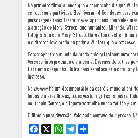
No primeiro filme, a lenda que o acompanha diz que Win
se recusou a participar. Eles tiveram dificuldades para con
personagens reais fazem breves aparições como eles mes
a atuação de Meryl Streep, que humanizou Miranda. Wintou
fotografada com Meryl Streep. Ela visitou o set e filmou 
e o diretor teve medo de pedir a Wintour que a refizesse. 
Personagens do mundo da moda e do entretenimento conc
Versace, interpretando ela mesma. Dezenas de outras pe
tirar uma casquinha. Outra cena espetacular é com Lady Ga
ingresso.
Na
Disney+
há um documentário da estréia mundial em New 
lindos e maravilhosos, todos vestem grifes famosas, tod
no Lincoln Center, e o tapete vermelho nunca foi tão glam
O filme é pura diversão. Vale cada centavo do ingresso. Nã
Facebook
X
WhatsApp
Telegram
Share