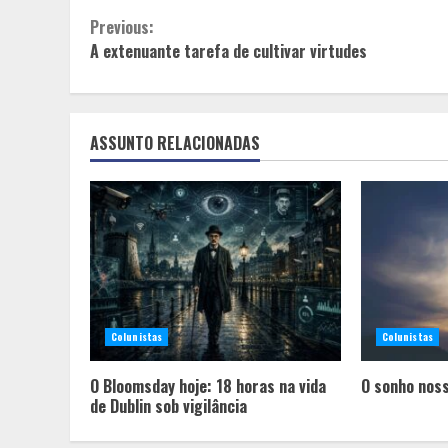
Continue
Previous:
A extenuante tarefa de cultivar virtudes
Reading
ASSUNTO RELACIONADAS
Colunistas
Colunistas
O Bloomsday hoje: 18 horas na vida
O sonho noss
de Dublin sob vigilância