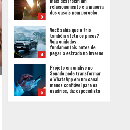
Veja cuidados
fundamentais antes de
pegar a estrada no inverno
4
Projeto em análise no
Senado pode transformar
o WhatsApp em um canal
menos confiável para os
usuários, diz especialista
5
Entrada na escolinha não
significa o fim da
amamentação: 6 dicas
para manter o aleitamento
nessa fase
1
Pesquisa revela atual perfil
universitário: adultos que
conciliam estudo, trabalho
e família