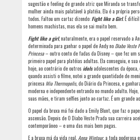
sugestão e feeling de grande atriz que Miranda se tran
mulher ainda mais palatável à platéia. Ela é a própria pe
todos. Faltou um cartaz dizendo:
Fight like a Girl
. É difí
homens machistas, mas ela se sai muito bem.
Fight like a girl
, naturalmente, era o papel reservado a A
determinada para ganhar o papel de Andy no
Diabo Veste 
Princesa
– outro conto de fadas da Disney – que fez um su
primeiro papel para platéias adultas. Ela conseguiu, e su
hoje, ao contrário de outros
idols
adolescentes da época,
quando assisti o filme, notei a grande quantidade de me
princesa
Mia Thermopolis
, do Diário da Princesa, e ganhar
moderna e independente entrando no mundo adulto. Hoje,
suas mães, e tiram selfies junto ao cartaz. É um grande a
O papel da bruxa má foi dado a Emily Blunt, que faz o pap
ascensão. Depois de O Diabo Veste Prada sua carreira ac
contemporâneo – e uma das mais bem pagas.
E a bruxa má da vida real,
Anna Wintour
, a toda poderosa 