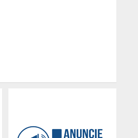
conciliam estudo, trabalho
e família
2
Os 10 comportamentos que
mais destroem um
relacionamento e a maioria
dos casais nem percebe
3
Você sabia que o frio
também afeta os pneus?
Veja cuidados
fundamentais antes de
pegar a estrada no inverno
4
Projeto em análise no
Senado pode transformar
o WhatsApp em um canal
menos confiável para os
usuários, diz especialista
5