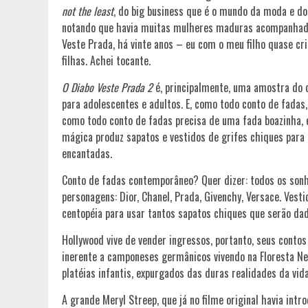
not the least
, do big business que é o mundo da moda e do 
notando que havia muitas mulheres maduras acompanhadas 
Veste Prada, há vinte anos – eu com o meu filho quase cri
filhas. Achei tocante.
O Diabo Veste Prada 2
é, principalmente, uma amostra do 
para adolescentes e adultos. E, como todo conto de fadas
como todo conto de fadas precisa de uma fada boazinha,
mágica produz sapatos e vestidos de grifes chiques para
encantadas.
Conto de fadas contemporâneo? Quer dizer: todos os sonh
personagens: Dior, Chanel, Prada, Givenchy, Versace. Vesti
centopéia para usar tantos sapatos chiques que serão dad
Hollywood vive de vender ingressos, portanto, seus conto
inerente a camponeses germânicos vivendo na Floresta N
platéias infantis, expurgados das duras realidades da vida
A grande Meryl Streep, que já no filme original havia i