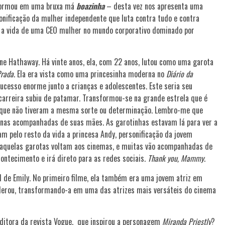
sformou em uma bruxa má
boazinha
– desta vez nos apresenta uma
rsonificação da mulher independente que luta contra tudo e contra
cil a vida de uma CEO mulher no mundo corporativo dominado por
nne Hathaway. Há vinte anos, ela, com 22 anos, lutou como uma garota
Prada
. Ela era vista como uma princesinha moderna no
Diário da
cesso enorme junto a crianças e adolescentes. Este seria seu
a carreira subiu de patamar. Transformou-se na grande estrela que é
 que não tiveram a mesma sorte ou determinação. Lembro-me que
ninas acompanhadas de suas mães. As garotinhas estavam lá para ver a
am pelo resto da vida a princesa Andy, personificação da jovem
 aquelas garotas voltam aos cinemas, e muitas vão acompanhadas de
contecimento e irá direto para as redes sociais.
Thank you, Mammy
.
el de Emily. No primeiro filme, ela também era uma jovem atriz em
elerou, transformando-a em uma das atrizes mais versáteis do cinema
editora da revista Vogue, que inspirou a personagem
Miranda Priestly
?