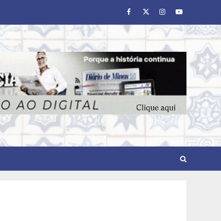
Facebook
Twitter
Instagram
Youtube
Pesquisa revela atual perfil
universitário: adultos que