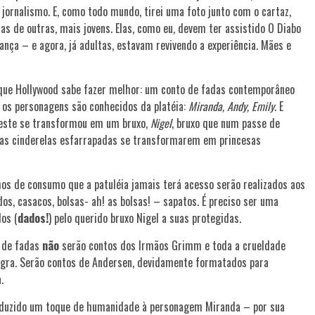
jornalismo. E, como todo mundo, tirei uma foto junto com o cartaz,
de outras, mais jovens. Elas, como eu, devem ter assistido O Diabo
ança – e agora, já adultas, estavam revivendo a experiência. Mães e
que Hollywood sabe fazer melhor: um conto de fadas contemporâneo
, os personagens são conhecidos da platéia:
Miranda, Andy, Emily
. E
 este se transformou em um bruxo,
Nigel
, bruxo que num passe de
 as cinderelas esfarrapadas se transformarem em princesas
os de consumo que a patuléia jamais terá acesso serão realizados aos
dos, casacos, bolsas- ah! as bolsas! – sapatos. É preciso ser uma
os (
dados!
) pelo querido bruxo Nigel a suas protegidas.
s de fadas
não
serão contos dos Irmãos Grimm e toda a crueldade
egra. Serão contos de Andersen, devidamente formatados para
.
ntroduzido um toque de humanidade à personagem Miranda – por sua