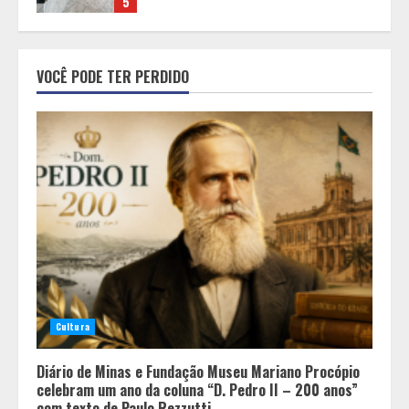
1
Inadimplência de aluguel em Minas
VOCÊ PODE TER PERDIDO
Gerais registra alta e chega à
segunda maior taxa de 2026
2
Dia dos Pais: Promoções, brindes e
experiências especiais
movimentam os shoppings de Belo
Horizonte
3
Unidade móvel percorre cidades de
Minas Gerais
para realizar gratuitamente
Cultura
exames preventivos contra o
câncer
4
Diário de Minas e Fundação Museu Mariano Procópio
celebram um ano da coluna “D. Pedro II – 200 anos”
com texto de Paulo Rezzutti