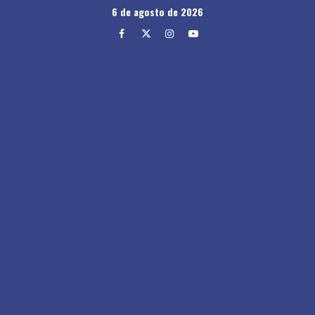
Skip
6 de agosto de 2026
to
Facebook
Twitter
Instagram
Youtube
content