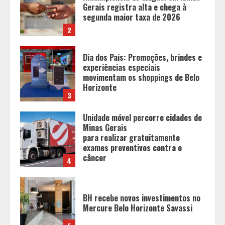
experiências especiais
movimentam os shoppings de Belo
Horizonte
3
Unidade móvel percorre cidades de
Minas Gerais
para realizar gratuitamente
exames preventivos contra o
câncer
4
BH recebe novos investimentos no
Mercure Belo Horizonte Savassi
5
Diário de Minas e Fundação Museu
Mariano Procópio celebram um ano
da coluna “D. Pedro II – 200 anos”
com texto de Paulo Rezzutti