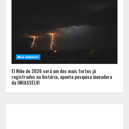
Inadimplência de aluguel em Minas
Gerais registra alta e chega à
segunda maior taxa de 2026
2
Meio Ambiente
Dia dos Pais: Promoções, brindes e
El Niño de 2026 será um dos mais fortes já
experiências especiais
registrados na história, aponta pesquisa inovadora
movimentam os shoppings de Belo
da UNIASSELVI
Horizonte
3
Unidade móvel percorre cidades de
Minas Gerais
para realizar gratuitamente
exames preventivos contra o
câncer
4