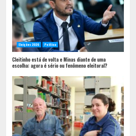
“Bença” Pai
3
O terroir de Diamantina, o melhor
do mundo para a saúde humana
Eleições 2026
Política
4
Cleitinho está de volta e Minas diante de uma
escolha: agora é sério ou fenômeno eleitoral?