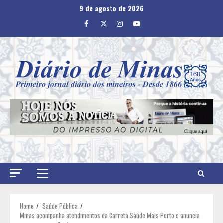
Skip
9 de agosto de 2026
to
Facebook
Twitter
Instagram
Youtube
content
Primary
Menu
Home
Saúde Pública
Minas acompanha atendimentos da Carreta Saúde Mais Perto e anuncia