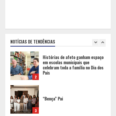
sério ou fenômeno eleitoral?
1
Histórias de afeto ganham espaço
em escolas municipais que
celebram toda a família no Dia dos
Pais
NOTÍCIAS DE TENDÊNCIAS
2
“Bença” Pai
3
O terroir de Diamantina, o melhor
do mundo para a saúde humana
4