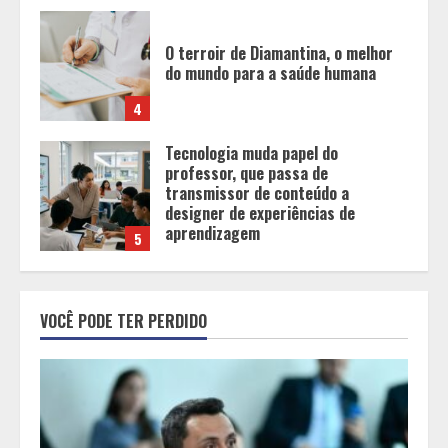
Tecnologia muda papel do
professor, que passa de
transmissor de conteúdo a
designer de experiências de
aprendizagem
5
Cleitinho está de volta e Minas
diante de uma escolha: agora é
sério ou fenômeno eleitoral?
1
Histórias de afeto ganham espaço
em escolas municipais que
VOCÊ PODE TER PERDIDO
celebram toda a família no Dia dos
Pais
2