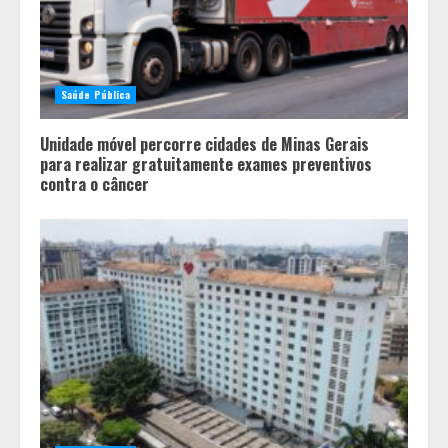
Saúde Pública
Unidade móvel percorre cidades de Minas Gerais
para realizar gratuitamente exames preventivos
contra o câncer
Histórias de afeto ganham espaço
em escolas municipais que
celebram toda a família no Dia dos
Pais
2