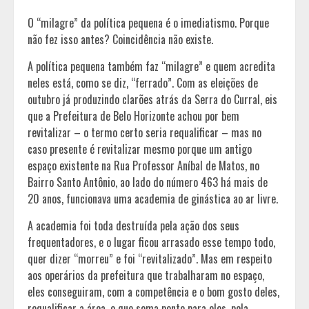
O “milagre” da política pequena é o imediatismo. Porque
não fez isso antes? Coincidência não existe.
A política pequena também faz “milagre” e quem acredita
neles está, como se diz, “ferrado”. Com as eleições de
outubro já produzindo clarões atrás da Serra do Curral, eis
que a Prefeitura de Belo Horizonte achou por bem
revitalizar – o termo certo seria requalificar – mas no
caso presente é revitalizar mesmo porque um antigo
espaço existente na Rua Professor Aníbal de Matos, no
Bairro Santo Antônio, ao lado do número 463 há mais de
20 anos, funcionava uma academia de ginástica ao ar livre.
A academia foi toda destruída pela ação dos seus
frequentadores, e o lugar ficou arrasado esse tempo todo,
quer dizer “morreu” e foi “revitalizado”. Mas em respeito
aos operários da prefeitura que trabalharam no espaço,
eles conseguiram, com a competência e o bom gosto deles,
requalificar a área, o que soma ponto para eles, pela