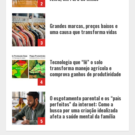
3
Tecnologia que “lê” o solo
transforma manejo agrícola e
comprova ganhos de produtividade
4
O esgotamento parental e os “pais
perfeitos” da internet: Como a
busca por uma criação idealizada
afeta a saúde mental da família
5
Tecnologia muda papel do
professor, que passa de
transmissor de conteúdo a
designer de experiências de
aprendizagem
1