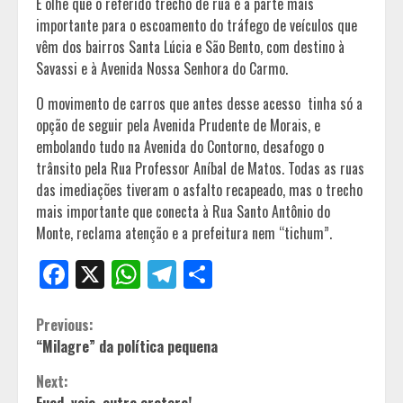
E olhe que o referido trecho de rua é a parte mais
importante para o escoamento do tráfego de veículos que
vêm dos bairros Santa Lúcia e São Bento, com destino à
Savassi e à Avenida Nossa Senhora do Carmo.
O movimento de carros que antes desse acesso tinha só a
opção de seguir pela Avenida Prudente de Morais, e
embolando tudo na Avenida do Contorno, desafogo o
trânsito pela Rua Professor Aníbal de Matos. Todas as ruas
das imediações tiveram o asfalto recapeado, mas o trecho
mais importante que conecta à Rua Santo Antônio do
Monte, reclama atenção e a prefeitura nem “tichum”.
Facebook
X
WhatsApp
Telegram
Share
Continue
Previous:
“Milagre” da política pequena
Reading
Next:
Fuad, veja, outra cratera!