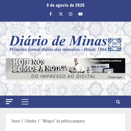
Skip
9 de agosto de 2026
to
Facebook
Twitter
Instagram
Youtube
content
Primary
Menu
Home
Cidades
“Milagre” da política pequena