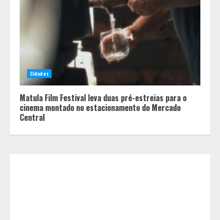
Equipe conquista 22 medalhas e
garante 12 vagas para etapas
nacionais em segunda etapa do
JEMG, em Pará de Minas
2
Cidades
Matula Film Festival leva duas pré-estreias para o
Grandes marcas, preços baixos e
cinema montado no estacionamento do Mercado
uma causa que transforma vidas
Central
3
Tecnologia que “lê” o solo
transforma manejo agrícola e
comprova ganhos de produtividade
4
O esgotamento parental e os “pais