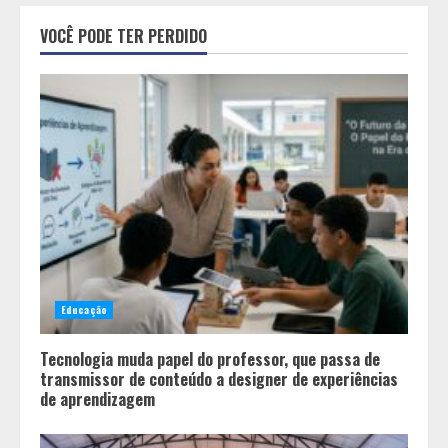
Equipe conquista 22 medalhas e
garante 12 vagas para etapas
VOCÊ PODE TER PERDIDO
nacionais em segunda etapa do
JEMG, em Pará de Minas
2
Grandes marcas, preços baixos e
uma causa que transforma vidas
3
Tecnologia que “lê” o solo
transforma manejo agrícola e
Educação
comprova ganhos de produtividade
4
Tecnologia muda papel do professor, que passa de
transmissor de conteúdo a designer de experiências
de aprendizagem