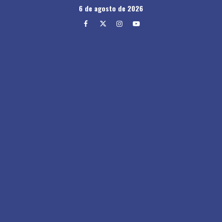
Skip
6 de agosto de 2026
to
Facebook
Twitter
Instagram
Youtube
content