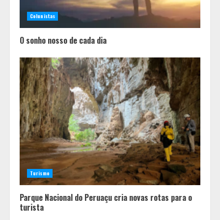
Colunistas
O sonho nosso de cada dia
Em ato pelo fim do feminicídio,
Cristo Redentor se iluminou na cor
laranja
2
Turismo
A ordem dos alimentos importa.
Parque Nacional do Peruaçu cria novas rotas para o
Mas nem sempre da mesma forma
turista
3