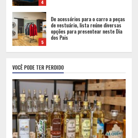
5
BH será a Capital da Cachaça com a
Expocachaça
1
Em ato pelo fim do feminicídio,
VOCÊ PODE TER PERDIDO
Cristo Redentor se iluminou na cor
laranja
2
A ordem dos alimentos importa.
Mas nem sempre da mesma forma
3