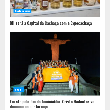
Casa de apostas: por que a maioria
dos apostadores perde dinheiro?
Gastronomia
4
BH será a Capital da Cachaça com a Expocachaça
Social
Em ato pelo fim do feminicídio, Cristo Redentor se
iluminou na cor laranja