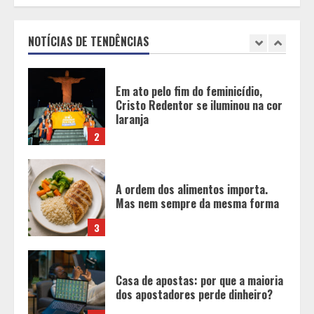
Cristo Redentor se iluminou na cor
laranja
NOTÍCIAS DE TENDÊNCIAS
2
A ordem dos alimentos importa.
Mas nem sempre da mesma forma
3
Casa de apostas: por que a maioria
dos apostadores perde dinheiro?
4
De acessórios para o carro a peças
de vestuário, lista reúne diversas
opções para presentear neste Dia
dos Pais