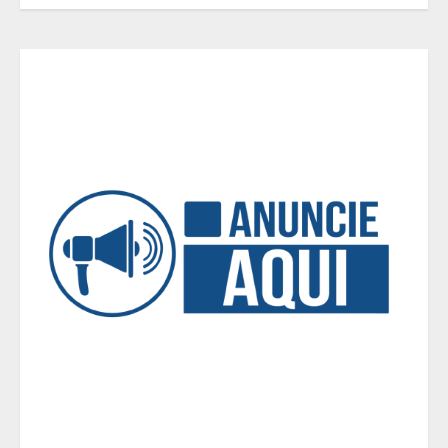
Casa de apostas: por que a maioria
dos apostadores perde dinheiro?
4
De acessórios para o carro a peças
de vestuário, lista reúne diversas
opções para presentear neste Dia
dos Pais
5
BH será a Capital da Cachaça com a
Expocachaça
1
Em ato pelo fim do feminicídio,