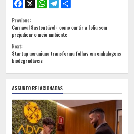
Facebook
X
WhatsApp
Telegram
Share
Continue
Previous:
Carnaval Sustentável: como curtir a folia sem
Reading
prejudicar o meio ambiente
Next:
Startup ucraniana transforma folhas em embalagens
biodegradáveis
ASSUNTO RELACIONADAS