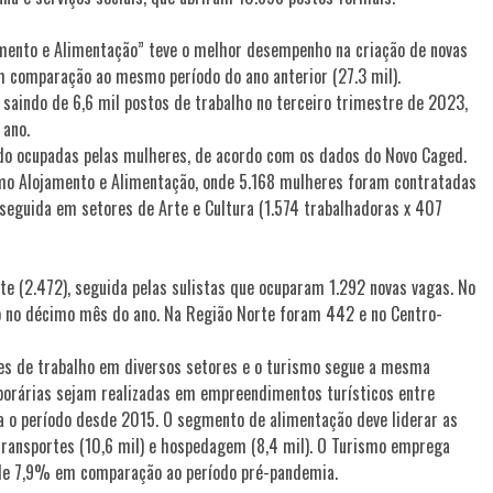
amento e Alimentação” teve o melhor desempenho na criação de novas
m comparação ao mesmo período do ano anterior (27.3 mil).
saindo de 6,6 mil postos de trabalho no terceiro trimestre de 2023,
 ano.
ndo ocupadas pelas mulheres, de acordo com os dados do Novo Caged.
omo Alojamento e Alimentação, onde 5.168 mulheres foram contratadas
seguida em setores de Arte e Cultura (1.574 trabalhadoras x 407
e (2.472), seguida pelas sulistas que ocuparam 1.292 novas vagas. No
o no décimo mês do ano. Na Região Norte foram 442 e no Centro-
es de trabalho em diversos setores e o turismo segue a mesma
mporárias sejam realizadas em empreendimentos turísticos entre
a o período desde 2015. O segmento de alimentação deve liderar as
transportes (10,6 mil) e hospedagem (8,4 mil). O Turismo emprega
 de 7,9% em comparação ao período pré-pandemia.