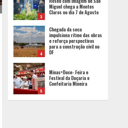
e reforça perspectivas
para a construção civil no
DF
4
Minas+Doce- Feira e
Festival da Doçaria e
Confeitaria Mineira
5
Cenário político em Minas
Gerais é redesenhado após
mudanças de alianças e
movimentações p-
artidárias
1
O legado de um pai
2