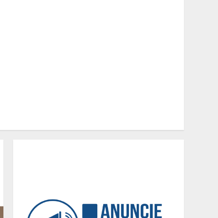
2
Peregrinação do Instituto
Hesed com imagem de São
Miguel chega a Montes
Claros no dia 7 de Agosto
3
Chegada da seca
impulsiona ritmo das obras
e reforça perspectivas
para a construção civil no
DF
4
Minas+Doce- Feira e
Festival da Doçaria e
Confeitaria Mineira
5