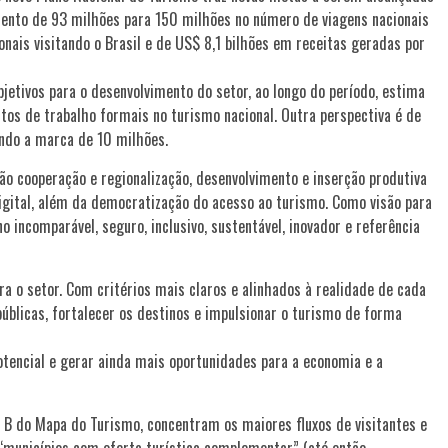
umento de 93 milhões para 150 milhões no número de viagens nacionais
onais visitando o Brasil e de US$ 8,1 bilhões em receitas geradas por
bjetivos para o desenvolvimento do setor, ao longo do período, estima
tos de trabalho formais no turismo nacional. Outra perspectiva é de
ando a marca de 10 milhões.
o cooperação e regionalização, desenvolvimento e inserção produtiva
igital, além da democratização do acesso ao turismo. Como visão para
o incomparável, seguro, inclusivo, sustentável, inovador e referência
 o setor. Com critérios mais claros e alinhados à realidade de cada
públicas, fortalecer os destinos e impulsionar o turismo de forma
tencial e gerar ainda mais oportunidades para a economia e a
e B do Mapa do Turismo, concentram os maiores fluxos de visitantes e
s “municípios com oferta turística complementar” (até então