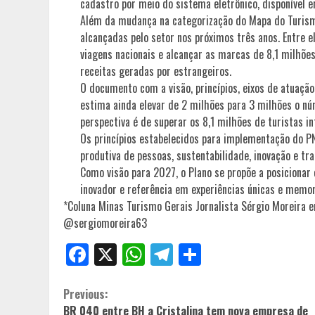
cadastro por meio do sistema eletrônico, disponível 
Além da mudança na categorização do Mapa do Turismo
alcançadas pelo setor nos próximos três anos. Entre 
viagens nacionais e alcançar as marcas de 8,1 milhões
receitas geradas por estrangeiros.
O documento com a visão, princípios, eixos de atuação 
estima ainda elevar de 2 milhões para 3 milhões o nú
perspectiva é de superar os 8,1 milhões de turistas i
Os princípios estabelecidos para implementação do PN
produtiva de pessoas, sustentabilidade, inovação e t
Como visão para 2027, o Plano se propõe a posicionar o
inovador e referência em experiências únicas e memor
*Coluna Minas Turismo Gerais Jornalista Sérgio Moreira 
@sergiomoreira63
Facebook
X
WhatsApp
Telegram
Share
Continue
Previous:
BR 040 entre BH a Cristalina tem nova empresa de