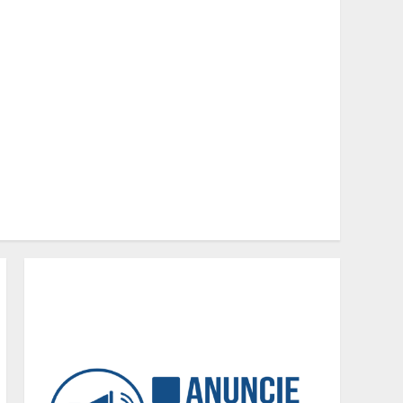
Minas+Doce- Feira e
Festival da Doçaria e
Confeitaria Mineira
2
O Bloomsday hoje: 18 horas
na vida de Dublin sob
vigilância
3
Parque do Palácio tem
programação de família no
Dia dos Pais
4