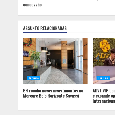
Reading
concessão
ASSUNTO RELACIONADAS
Turismo
Turismo
BH recebe novos investimentos no
ADVT VIP Lou
Mercure Belo Horizonte Savassi
e expande o
Internaciona