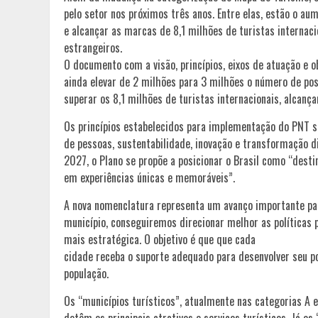
pelo setor nos próximos três anos. Entre elas, estão o a
e alcançar as marcas de 8,1 milhões de turistas internaci
estrangeiros.
O documento com a visão, princípios, eixos de atuação e o
ainda elevar de 2 milhões para 3 milhões o número de pos
superar os 8,1 milhões de turistas internacionais, alcanç
Os princípios estabelecidos para implementação do PNT sã
de pessoas, sustentabilidade, inovação e transformação d
2027, o Plano se propõe a posicionar o Brasil como “destin
em experiências únicas e memoráveis”.
A nova nomenclatura representa um avanço importante para
município, conseguiremos direcionar melhor as políticas 
mais estratégica. O objetivo é que que cada
cidade receba o suporte adequado para desenvolver seu po
população.
Os “municípios turísticos”, atualmente nas categorias A 
detêm os principais atrativos e serviços turísticos. Já o