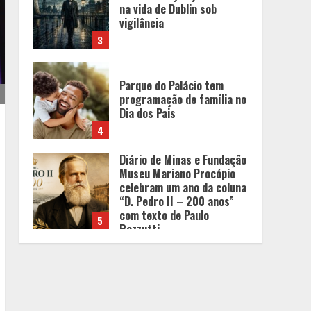
na vida de Dublin sob
vigilância
3
Parque do Palácio tem
programação de família no
Dia dos Pais
4
Diário de Minas e Fundação
Museu Mariano Procópio
celebram um ano da coluna
“D. Pedro II – 200 anos”
com texto de Paulo
5
Rezzutti
Chegada da seca
impulsiona ritmo das obras
e reforça perspectivas
para a construção civil no
DF
1