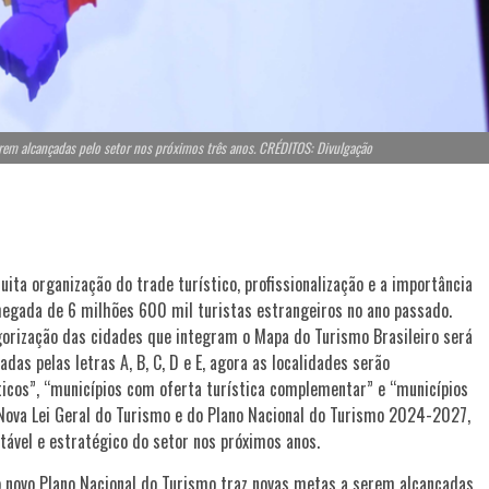
rem alcançadas pelo setor nos próximos três anos. CRÉDITOS: Divulgação
ta organização do trade turístico, profissionalização e a importância
chegada de 6 milhões 600 mil turistas estrangeiros no ano passado.
gorização das cidades que integram o Mapa do Turismo Brasileiro será
das pelas letras A, B, C, D e E, agora as localidades serão
sticos”, “municípios com oferta turística complementar” e “municípios
 Nova Lei Geral do Turismo e do Plano Nacional do Turismo 2024-2027,
ável e estratégico do setor nos próximos anos.
 novo Plano Nacional do Turismo traz novas metas a serem alcançadas