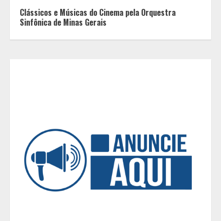
O Bloomsday hoje: 18 horas na vida
Clássicos e Músicas do Cinema pela Orquestra
de Dublin sob vigilância
Sinfônica de Minas Gerais
3
Parque do Palácio tem
programação de família no Dia dos
Pais
4
Diário de Minas e Fundação Museu
Mariano Procópio celebram um ano
da coluna “D. Pedro II – 200 anos”
com texto de Paulo Rezzutti
5
Chegada da seca impulsiona ritmo
das obras e reforça perspectivas
para a construção civil no DF