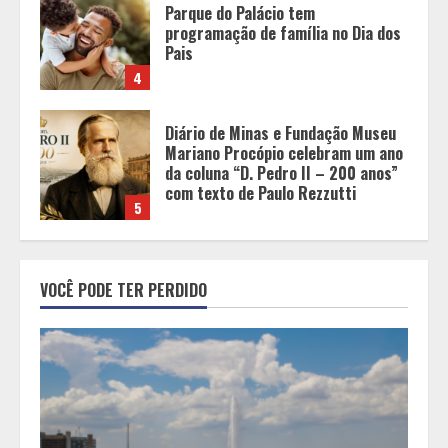
Diário de Minas e Fundação Museu
Mariano Procópio celebram um ano
da coluna “D. Pedro II – 200 anos”
com texto de Paulo Rezzutti
5
Chegada da seca impulsiona ritmo
das obras e reforça perspectivas
para a construção civil no DF
1
Minas+Doce- Feira e Festival da
VOCÊ PODE TER PERDIDO
Doçaria e Confeitaria Mineira
2
O Bloomsday hoje: 18 horas na vida
de Dublin sob vigilância