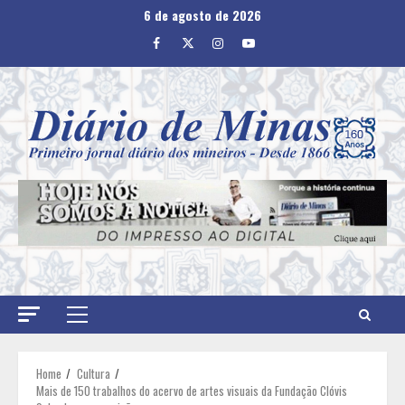
Skip
6 de agosto de 2026
to
Facebook
Twitter
Instagram
Youtube
content
Primary
Menu
Home
Cultura
Mais de 150 trabalhos do acervo de artes visuais da Fundação Clóvis