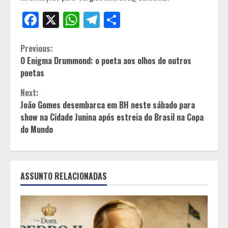
Facebook
X
WhatsApp
Telegram
Share
Continue
Previous:
O Enigma Drummond: o poeta aos olhos de outros
Reading
poetas
Next:
João Gomes desembarca em BH neste sábado para
show na Cidade Junina após estreia do Brasil na Copa
do Mundo
ASSUNTO RELACIONADAS