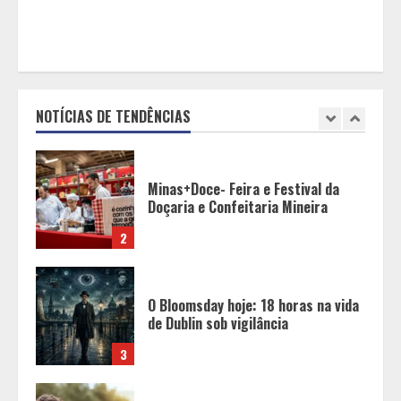
1
Minas+Doce- Feira e Festival da
Doçaria e Confeitaria Mineira
NOTÍCIAS DE TENDÊNCIAS
2
O Bloomsday hoje: 18 horas na vida
de Dublin sob vigilância
3
Parque do Palácio tem
programação de família no Dia dos
Pais
4