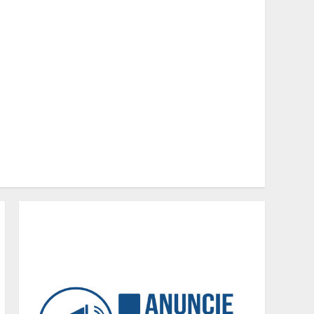
Políticas que Nasceram no
Amapá e Viraram Políticas
Nacionais
2
Alpinismo nas redes
sociais: a ciência por trás
do BIRGing e do CORFing
praticados na internet
3
Fui impactado, agora é
tarde!
4
Vice-Almirante Gustavo
Garriga comanda o maior e
o mais importante Distrito