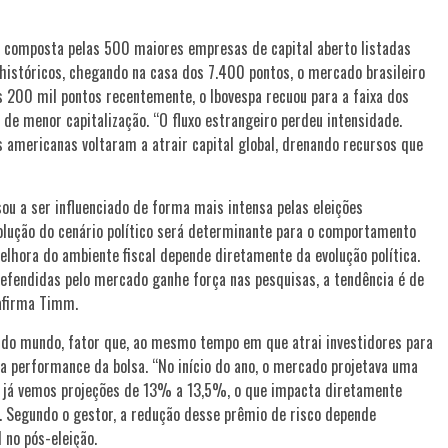
a composta pelas 500 maiores empresas de capital aberto listadas
istóricos, chegando na casa dos 7.400 pontos, o mercado brasileiro
200 mil pontos recentemente, o Ibovespa recuou para a faixa dos
e menor capitalização. “O fluxo estrangeiro perdeu intensidade.
 americanas voltaram a atrair capital global, drenando recursos que
u a ser influenciado de forma mais intensa pelas eleições
evolução do cenário político será determinante para o comportamento
elhora do ambiente fiscal depende diretamente da evolução política.
efendidas pelo mercado ganhe força nas pesquisas, a tendência é de
 afirma Timm.
is do mundo, fator que, ao mesmo tempo em que atrai investidores para
 a performance da bolsa. “No início do ano, o mercado projetava uma
a já vemos projeções de 13% a 13,5%, o que impacta diretamente
ca. Segundo o gestor, a redução desse prêmio de risco depende
 no pós-eleição.