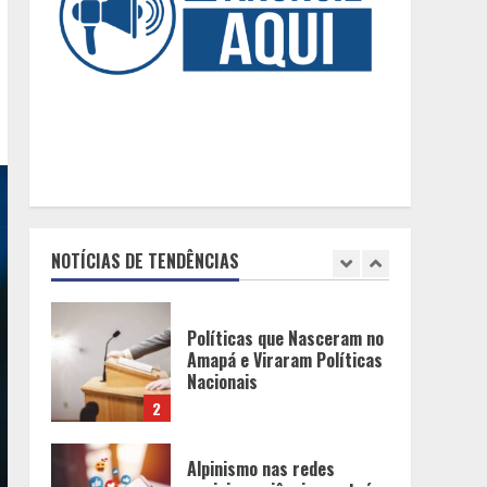
Naval do Brasil
5
Mercure Belo Horizonte
Savassi inaugura novo
espaço com o Delicatto
Restaurante
1
Políticas que Nasceram no
Amapá e Viraram Políticas
NOTÍCIAS DE TENDÊNCIAS
Nacionais
2
Alpinismo nas redes
sociais: a ciência por trás
do BIRGing e do CORFing
praticados na internet
3