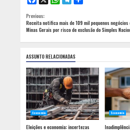
Continue
Previous:
Receita notifica mais de 109 mil pequenos negócios
Reading
Minas Gerais por risco de exclusão do Simples Nacio
ASSUNTO RELACIONADAS
Economia
Economia
Eleições e economia: incertezas
Inadimplênci