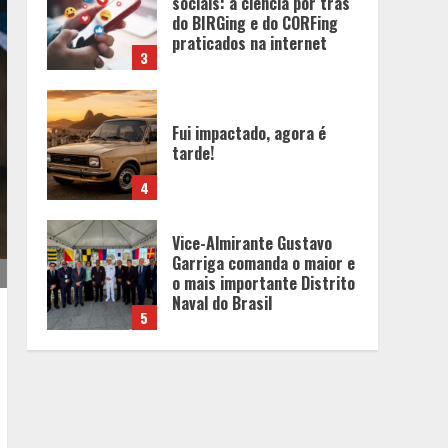
Fui impactado, agora é
tarde!
4
Vice-Almirante Gustavo
Garriga comanda o maior e
o mais importante Distrito
Naval do Brasil
5
Mercure Belo Horizonte
Savassi inaugura novo
espaço com o Delicatto
Restaurante
1
Políticas que Nasceram no
Amapá e Viraram Políticas