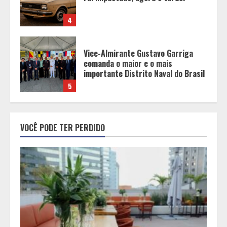
importante Distrito Naval do Brasil
5
Mercure Belo Horizonte Savassi
inaugura novo espaço com o
Delicatto Restaurante
1
Políticas que Nasceram no Amapá e
VOCÊ PODE TER PERDIDO
Viraram Políticas Nacionais
2
Alpinismo nas redes sociais: a
ciência por trás do BIRGing e do
CORFing praticados na internet
3