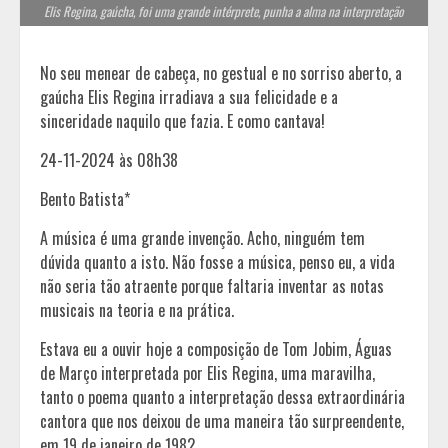
Elis Regina, gaúcha, foi uma grande intérprete, punha a alma na interpretação
No seu menear de cabeça, no gestual e no sorriso aberto, a
gaúcha Elis Regina irradiava a sua felicidade e a
sinceridade naquilo que fazia. E como cantava!
24-11-2024 às 08h38
Bento Batista*
A música é uma grande invenção. Acho, ninguém tem
dúvida quanto a isto. Não fosse a música, penso eu, a vida
não seria tão atraente porque faltaria inventar as notas
musicais na teoria e na prática.
Estava eu a ouvir hoje a composição de Tom Jobim, Águas
de Março interpretada por Elis Regina, uma maravilha,
tanto o poema quanto a interpretação dessa extraordinária
cantora que nos deixou de uma maneira tão surpreendente,
em 19 de janeiro de 1982.