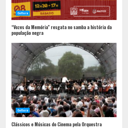
Cultura
“Vozes da Memória” resgata no samba a história da
população negra
Políticas que Nasceram no Amapá e
Viraram Políticas Nacionais
2
Cultura
Alpinismo nas redes sociais: a
ciência por trás do BIRGing e do
Clássicos e Músicas do Cinema pela Orquestra