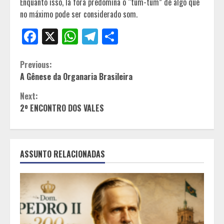
Enquanto isso, lá fora predomina o “tum-tum” de algo que
no máximo pode ser considerado som.
Facebook
X
WhatsApp
Telegram
Share
Continue
Previous:
A Gênese da Organaria Brasileira
Reading
Next:
2º ENCONTRO DOS VALES
ASSUNTO RELACIONADAS