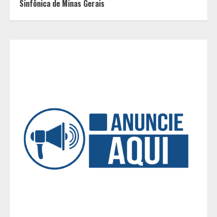
CORFing praticados na internet
Sinfônica de Minas Gerais
3
Fui impactado, agora é tarde!
4
Vice-Almirante Gustavo Garriga
comanda o maior e o mais
importante Distrito Naval do Brasil
5
Mercure Belo Horizonte Savassi
inaugura novo espaço com o
Delicatto Restaurante
1