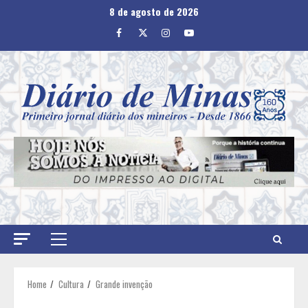
Skip
8 de agosto de 2026
to
Facebook
Twitter
Instagram
Youtube
content
Primary
Menu
Home
Cultura
Grande invenção