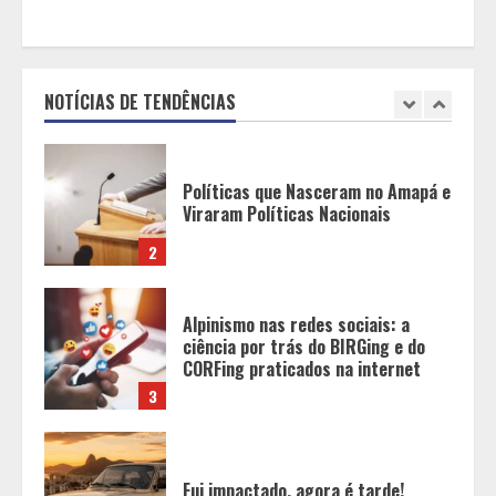
Políticas que Nasceram no Amapá e
Viraram Políticas Nacionais
NOTÍCIAS DE TENDÊNCIAS
2
Alpinismo nas redes sociais: a
ciência por trás do BIRGing e do
CORFing praticados na internet
3
Fui impactado, agora é tarde!
4
Vice-Almirante Gustavo Garriga
comanda o maior e o mais