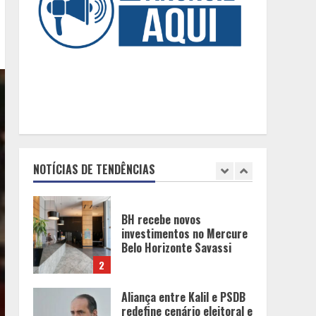
Unidade móvel percorre
cidades de Minas Gerais
para realizar gratuitamente
exames preventivos contra
o câncer
1
BH recebe novos
investimentos no Mercure
Belo Horizonte Savassi
NOTÍCIAS DE TENDÊNCIAS
2
Aliança entre Kalil e PSDB
redefine cenário eleitoral e
embaralha disputa pelas
vagas proporcionais em
Minas
3
“Vozes da Memória”