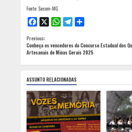
Fonte: Secom-MG
Facebook
X
WhatsApp
Telegram
Share
Continue
Previous:
Conheça os vencedores do Concurso Estadual dos Qu
Reading
Artesanais de Minas Gerais 2025
ASSUNTO RELACIONADAS