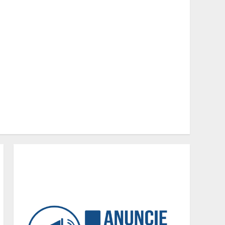
investimentos no Mercure
Belo Horizonte Savassi
2
Aliança entre Kalil e PSDB
redefine cenário eleitoral e
embaralha disputa pelas
vagas proporcionais em
Minas
3
“Vozes da Memória”
resgata no samba a
história da população
negra
4
Parque do Palácio tem
programação de família no
Dia dos Pais
5