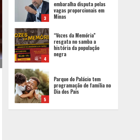
resgata no samba a
história da população
negra
4
Parque do Palácio tem
programação de família no
Dia dos Pais
5
Unidade móvel percorre
cidades de Minas Gerais
para realizar gratuitamente
exames preventivos contra
o câncer
1
BH recebe novos
investimentos no Mercure
Belo Horizonte Savassi