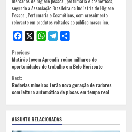
mercados de higiene pessoal, perfumaria e cosméticos,
segundo a Associação Brasileira da Indústria de Higiene
Pessoal, Perfumaria e Cosméticos, com crescimento
relevante em produtos voltados ao público masculino.
Facebook
X
WhatsApp
Telegram
Share
Continue
Previous:
Mutirão Jovem Aprendiz reúne milhares de
Reading
oportunidades de trabalho em Belo Horizonte
Next:
Rodovias mineiras terão nova geração de radares
com leitura automática de placas em tempo real
ASSUNTO RELACIONADAS