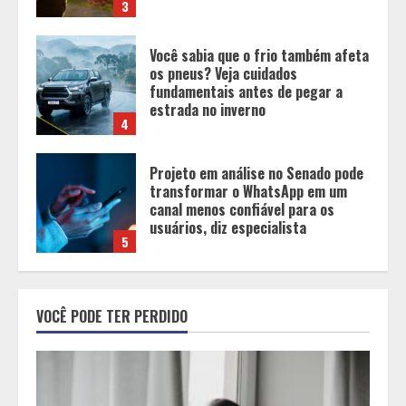
4
Projeto em análise no Senado pode
transformar o WhatsApp em um
canal menos confiável para os
usuários, diz especialista
5
Entrada na escolinha não significa
o fim da amamentação: 6 dicas
para manter o aleitamento nessa
fase
1
Pesquisa revela atual perfil
universitário: adultos que
VOCÊ PODE TER PERDIDO
conciliam estudo, trabalho e
família
2