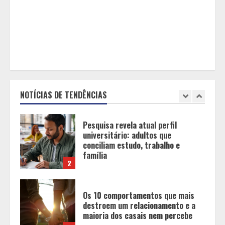
o fim da amamentação: 6 dicas
para manter o aleitamento nessa
fase
1
Pesquisa revela atual perfil
universitário: adultos que
conciliam estudo, trabalho e
família
NOTÍCIAS DE TENDÊNCIAS
2
Os 10 comportamentos que mais
destroem um relacionamento e a
maioria dos casais nem percebe
3
Você sabia que o frio também afeta
os pneus? Veja cuidados
fundamentais antes de pegar a
estrada no inverno