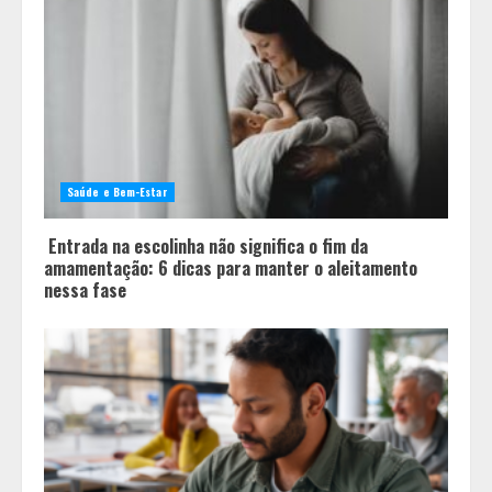
Os 10 comportamentos que mais
destroem um relacionamento e a
maioria dos casais nem percebe
3
Você sabia que o frio também afeta
os pneus? Veja cuidados
fundamentais antes de pegar a
Saúde e Bem-Estar
estrada no inverno
4
Entrada na escolinha não significa o fim da
amamentação: 6 dicas para manter o aleitamento
nessa fase