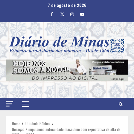
Skip
7 de agosto de 2026
to
Facebook
Twitter
Instagram
Youtube
content
Primary
Menu
Home
Utilidade Pública
Geração Z impulsiona autocuidado masculino com expectativa de alta de