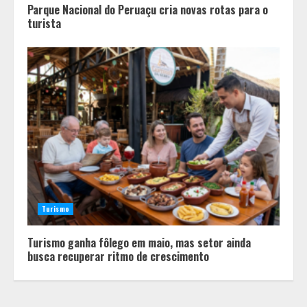
Parque Nacional do Peruaçu cria novas rotas para o
turista
Em ato pelo fim do feminicídio,
Cristo Redentor se iluminou na cor
laranja
2
Turismo
A ordem dos alimentos importa.
Turismo ganha fôlego em maio, mas setor ainda
Mas nem sempre da mesma forma
busca recuperar ritmo de crescimento
3