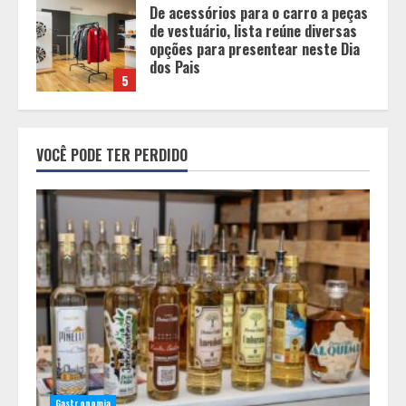
BH será a Capital da Cachaça com a
Expocachaça
1
Em ato pelo fim do feminicídio,
VOCÊ PODE TER PERDIDO
Cristo Redentor se iluminou na cor
laranja
2
A ordem dos alimentos importa.
Mas nem sempre da mesma forma
3
Casa de apostas: por que a maioria
dos apostadores perde dinheiro?
Gastronomia