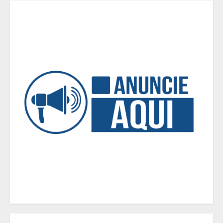
Casa de apostas: por que a maioria
dos apostadores perde dinheiro?
4
De acessórios para o carro a peças
de vestuário, lista reúne diversas
opções para presentear neste Dia
dos Pais
5
BH será a Capital da Cachaça com a
Expocachaça
1
Em ato pelo fim do feminicídio,
Cristo Redentor se iluminou na cor
laranja