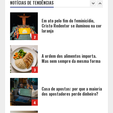
NOTÍCIAS DE TENDÊNCIAS
2
A ordem dos alimentos importa.
Mas nem sempre da mesma forma
3
Casa de apostas: por que a maioria
dos apostadores perde dinheiro?
4
De acessórios para o carro a peças
de vestuário, lista reúne diversas
opções para presentear neste Dia
dos Pais
5