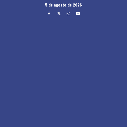
Skip
5 de agosto de 2026
to
Facebook
Twitter
Instagram
Youtube
content