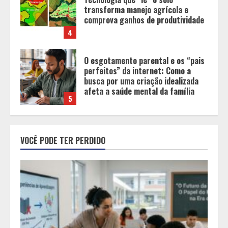
perfeitos” da internet: Como a
busca por uma criação idealizada
afeta a saúde mental da família
5
Tecnologia muda papel do
professor, que passa de
transmissor de conteúdo a
designer de experiências de
aprendizagem
1
Equipe conquista 22 medalhas e
garante 12 vagas para etapas
VOCÊ PODE TER PERDIDO
nacionais em segunda etapa do
JEMG, em Pará de Minas
2
Grandes marcas, preços baixos e
uma causa que transforma vidas