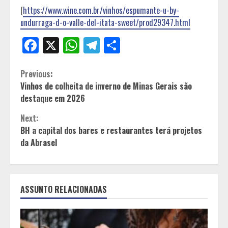
(
https://www.wine.com.br/vinhos/espumante-u-by-
undurraga-d-o-valle-del-itata-sweet/prod29347.html
Facebook
X
WhatsApp
Telegram
Share
Continue
Previous:
Vinhos de colheita de inverno de Minas Gerais são
Reading
destaque em 2026
Next:
BH a capital dos bares e restaurantes terá projetos
da Abrasel
ASSUNTO RELACIONADAS