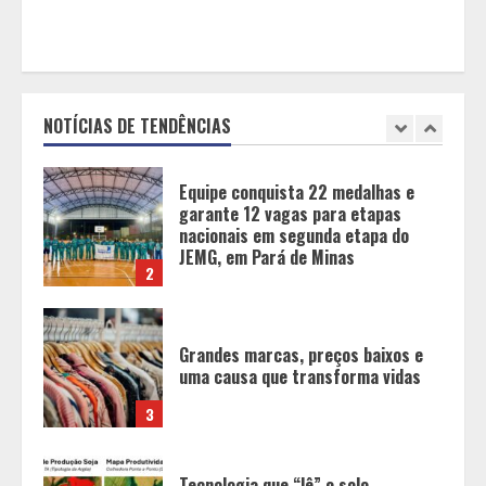
Equipe conquista 22 medalhas e
garante 12 vagas para etapas
nacionais em segunda etapa do
JEMG, em Pará de Minas
NOTÍCIAS DE TENDÊNCIAS
2
Grandes marcas, preços baixos e
uma causa que transforma vidas
3
Tecnologia que “lê” o solo
transforma manejo agrícola e
comprova ganhos de produtividade
4
O esgotamento parental e os “pais