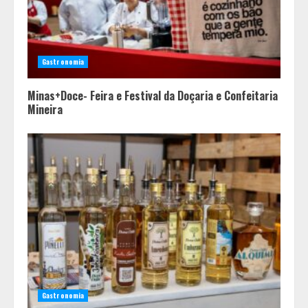
Gastronomia
Minas+Doce- Feira e Festival da Doçaria e Confeitaria
Mineira
Equipe conquista 22 medalhas e
garante 12 vagas para etapas
nacionais em segunda etapa do
JEMG, em Pará de Minas
2
Gastronomia
Grandes marcas, preços baixos e