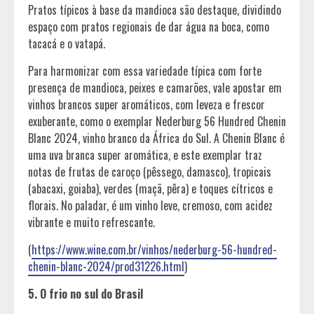
Pratos típicos à base da mandioca são destaque, dividindo
espaço com pratos regionais de dar água na boca, como
tacacá e o vatapá.
Para harmonizar com essa variedade típica com forte
presença de mandioca, peixes e camarões, vale apostar em
vinhos brancos super aromáticos, com leveza e frescor
exuberante, como o exemplar Nederburg 56 Hundred Chenin
Blanc 2024, vinho branco da África do Sul. A Chenin Blanc é
uma uva branca super aromática, e este exemplar traz
notas de frutas de caroço (pêssego, damasco), tropicais
(abacaxi, goiaba), verdes (maçã, pêra) e toques cítricos e
florais. No paladar, é um vinho leve, cremoso, com acidez
vibrante e muito refrescante.
(
https://www.wine.com.br/vinhos/nederburg-56-hundred-
chenin-blanc-2024/prod31226.html
)
5. O frio no sul do Brasil