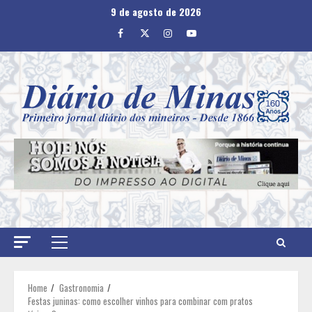
Skip
9 de agosto de 2026
to
Facebook
Twitter
Instagram
Youtube
content
Primary
Menu
Home
Gastronomia
Festas juninas: como escolher vinhos para combinar com pratos