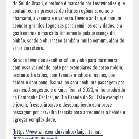
No Sul do Brasil, o período é marcado por festividades que
contam com a presença de ritmos regionais, como o
chamamé, a vaneira e o vanerão. Devido ao frio, é comum
acender grandes fogueiras para reunir os convidados, e a
gastronomia é marcada fortemente pela presença do
pinhão, sendo o churrasco também muito comum, além do
arroz carreteiro.
Se você tiver que escolher só um vinho para harmonizar
com essa variedade, opte por exemplares de corpo médio,
bastante frutados, com taninos médios e macios, boa
acidez e com pouquíssima, ou sem nenhuma passagem por
barrica. A sugestão é o Kaipu Tannat 2023, vinho produzido
na Campanha Central, no Rio Grande do Sul. Este exemplar
é jovem, fresco, intenso e descomplicado com breve
passagem por carvalho francês para arredondar a bebida e
agregar complexidade.
(
https://www.wine.com.br/vinhos/kaipu-tannat-
2023/prod30795.html
)