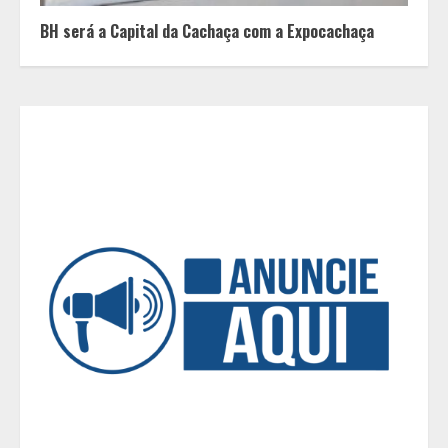
uma causa que transforma vidas
BH será a Capital da Cachaça com a Expocachaça
3
Tecnologia que “lê” o solo
transforma manejo agrícola e
comprova ganhos de produtividade
4
O esgotamento parental e os “pais
perfeitos” da internet: Como a
busca por uma criação idealizada
afeta a saúde mental da família
5
Tecnologia muda papel do
professor, que passa de
transmissor de conteúdo a
designer de experiências de
aprendizagem
1