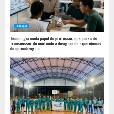
3
Tecnologia que “lê” o solo
transforma manejo agrícola e
Educação
comprova ganhos de produtividade
4
Tecnologia muda papel do professor, que passa de
transmissor de conteúdo a designer de experiências
de aprendizagem