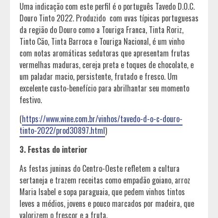
Uma indicação com este perfil é o português Tavedo D.O.C.
Douro Tinto 2022. Produzido com uvas típicas portuguesas
da região do Douro como a Touriga Franca, Tinta Roriz,
Tinto Cão, Tinta Barroca e Touriga Nacional, é um vinho
com notas aromáticas sedutoras que apresentam frutas
vermelhas maduras, cereja preta e toques de chocolate, e
um paladar macio, persistente, frutado e fresco. Um
excelente custo-benefício para abrilhantar seu momento
festivo.
(
https://www.wine.com.br/vinhos/tavedo-d-o-c-douro-
tinto-2022/prod30897.html
)
3. Festas do interior
As festas juninas do Centro-Oeste refletem a cultura
sertaneja e trazem receitas como empadão goiano, arroz
Maria Isabel e sopa paraguaia, que pedem vinhos tintos
leves a médios, jovens e pouco marcados por madeira, que
valorizem o frescor e a fruta.