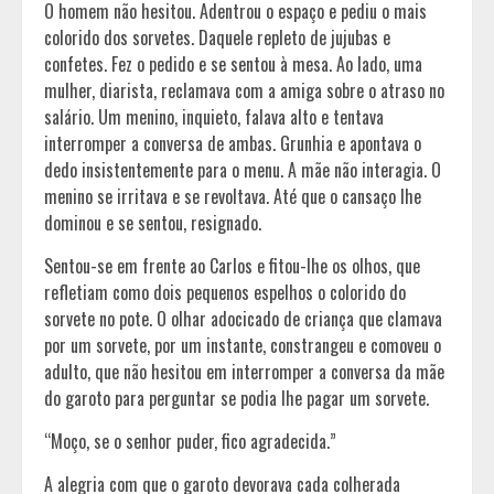
O homem não hesitou. Adentrou o espaço e pediu o mais
colorido dos sorvetes. Daquele repleto de jujubas e
confetes. Fez o pedido e se sentou à mesa. Ao lado, uma
mulher, diarista, reclamava com a amiga sobre o atraso no
salário. Um menino, inquieto, falava alto e tentava
interromper a conversa de ambas. Grunhia e apontava o
dedo insistentemente para o menu. A mãe não interagia. O
menino se irritava e se revoltava. Até que o cansaço lhe
dominou e se sentou, resignado.
Sentou-se em frente ao Carlos e fitou-lhe os olhos, que
refletiam como dois pequenos espelhos o colorido do
sorvete no pote. O olhar adocicado de criança que clamava
por um sorvete, por um instante, constrangeu e comoveu o
adulto, que não hesitou em interromper a conversa da mãe
do garoto para perguntar se podia lhe pagar um sorvete.
“Moço, se o senhor puder, fico agradecida.”
A alegria com que o garoto devorava cada colherada