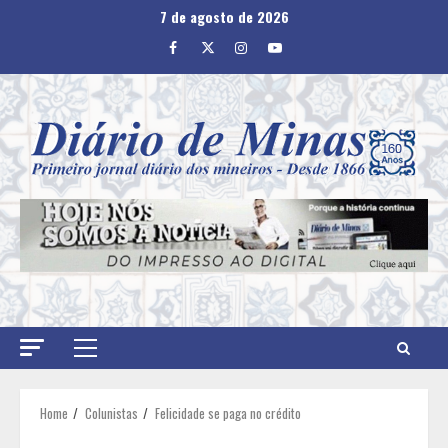
Skip
7 de agosto de 2026
to
Facebook
Twitter
Instagram
Youtube
content
Primary
Menu
Home
Colunistas
Felicidade se paga no crédito