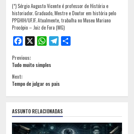
(*) Sérgio Augusto Vicente é professor de História e
historiador. Graduado, Mestre e Doutor em história pelo
PPGHIH/UFJF. Atualmente, trabalha no Museu Mariano
Procópio – Juiz de Fora (MG)
Facebook
X
WhatsApp
Telegram
Share
Continue
Previous:
Tudo muito simples
Reading
Next:
Tempo de julgar os pais
ASSUNTO RELACIONADAS