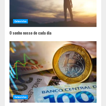
Colunistas
O sonho nosso de cada dia
Pesquisa revela atual perfil
universitário: adultos que
conciliam estudo, trabalho e
família
2
Colunistas
Os 10 comportamentos que mais