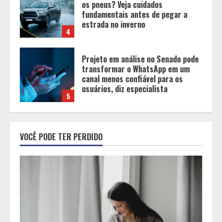
transformar o WhatsApp em um
canal menos confiável para os
usuários, diz especialista
5
Entrada na escolinha não significa
o fim da amamentação: 6 dicas
para manter o aleitamento nessa
fase
1
Pesquisa revela atual perfil
universitário: adultos que
VOCÊ PODE TER PERDIDO
conciliam estudo, trabalho e
família
2
Os 10 comportamentos que mais
destroem um relacionamento e a
maioria dos casais nem percebe