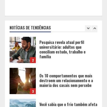
Pesquisa revela atual perfil
universitário: adultos que
conciliam estudo, trabalho e
família
NOTÍCIAS DE TENDÊNCIAS
2
Os 10 comportamentos que mais
destroem um relacionamento e a
maioria dos casais nem percebe
3
Você sabia que o frio também afeta
os pneus? Veja cuidados
fundamentais antes de pegar a
estrada no inverno
4
Projeto em análise no Senado pode