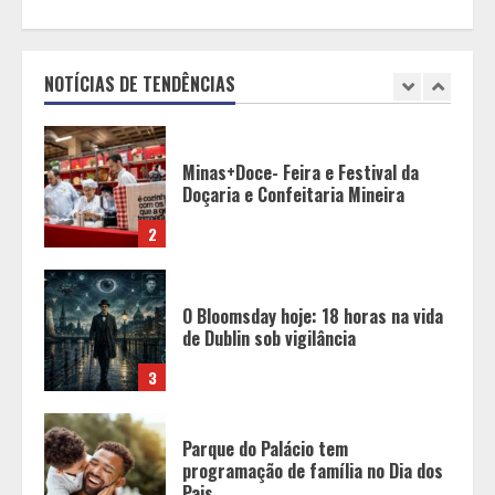
Minas+Doce- Feira e Festival da
Doçaria e Confeitaria Mineira
NOTÍCIAS DE TENDÊNCIAS
2
O Bloomsday hoje: 18 horas na vida
de Dublin sob vigilância
3
Parque do Palácio tem
programação de família no Dia dos
Pais
4
Diário de Minas e Fundação Museu
Mariano Procópio celebram um ano
da coluna “D. Pedro II – 200 anos”