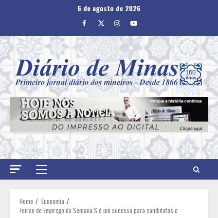
Skip
6 de agosto de 2026
to
Facebook
Twitter
Instagram
Youtube
content
Primary
Menu
Home
Economia
Feirão de Emprego da Semana S é um sucesso para candidatos e