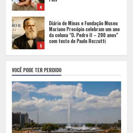
com texto de Paulo Rezzutti
5
Chegada da seca impulsiona ritmo
das obras e reforça perspectivas
para a construção civil no DF
1
Minas+Doce- Feira e Festival da
VOCÊ PODE TER PERDIDO
Doçaria e Confeitaria Mineira
2
O Bloomsday hoje: 18 horas na vida
de Dublin sob vigilância
3