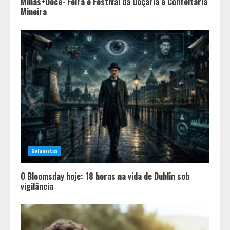
Minas+Doce- Feira e Festival da Doçaria e Confeitaria
Mineira
Colunistas
O Bloomsday hoje: 18 horas na vida de Dublin sob
vigilância