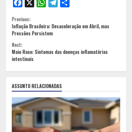
Facebook
X
WhatsApp
Telegram
Share
Continue
Previous:
Inflação Brasileira: Desaceleração em Abril, mas
Reading
Pressões Persistem
Next:
Maio Roxo: Sintomas das doenças inflamatórias
intestinais
ASSUNTO RELACIONADAS