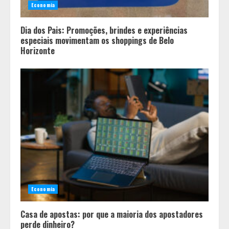
Economia
Dia dos Pais: Promoções, brindes e experiências
especiais movimentam os shoppings de Belo
Horizonte
Minas+Doce- Feira e Festival da
Doçaria e Confeitaria Mineira
2
Economia
O Bloomsday hoje: 18 horas na vida
Casa de apostas: por que a maioria dos apostadores
de Dublin sob vigilância
perde dinheiro?