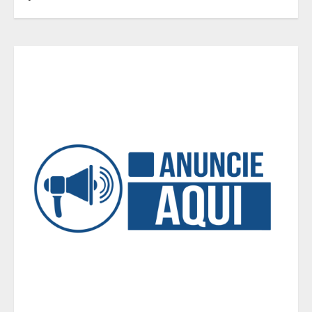
3
Parque do Palácio tem
programação de família no Dia dos
Pais
4
Diário de Minas e Fundação Museu
Mariano Procópio celebram um ano
da coluna “D. Pedro II – 200 anos”
com texto de Paulo Rezzutti
5
Chegada da seca impulsiona ritmo
das obras e reforça perspectivas
para a construção civil no DF
1