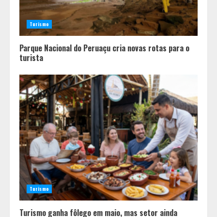
Turismo
Parque Nacional do Peruaçu cria novas rotas para o
turista
Em ato pelo fim do feminicídio,
Cristo Redentor se iluminou na cor
laranja
2
Turismo
A ordem dos alimentos importa.
Turismo ganha fôlego em maio, mas setor ainda
Mas nem sempre da mesma forma