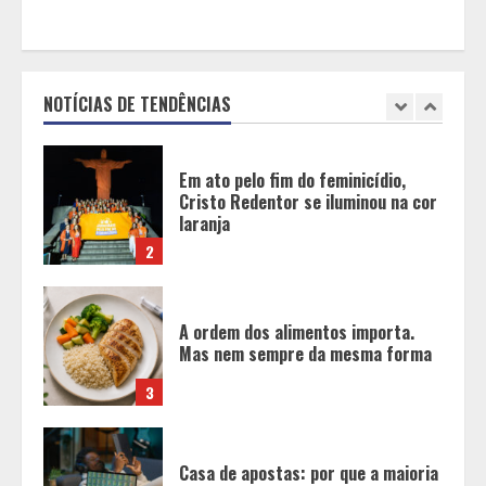
Em ato pelo fim do feminicídio,
Cristo Redentor se iluminou na cor
laranja
NOTÍCIAS DE TENDÊNCIAS
2
A ordem dos alimentos importa.
Mas nem sempre da mesma forma
3
Casa de apostas: por que a maioria
dos apostadores perde dinheiro?
4
De acessórios para o carro a peças
de vestuário, lista reúne diversas