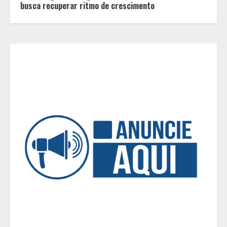
busca recuperar ritmo de crescimento
3
Casa de apostas: por que a maioria
dos apostadores perde dinheiro?
4
De acessórios para o carro a peças
de vestuário, lista reúne diversas
opções para presentear neste Dia
dos Pais
5
BH será a Capital da Cachaça com a
Expocachaça
1