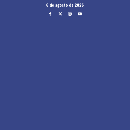
Skip
6 de agosto de 2026
to
Facebook
Twitter
Instagram
Youtube
content