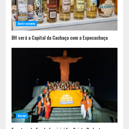
Casa de apostas: por que a maioria
dos apostadores perde dinheiro?
Gastronomia
4
BH será a Capital da Cachaça com a Expocachaça
Social