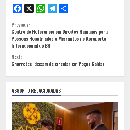
Facebook
X
WhatsApp
Telegram
Share
Continue
Previous:
Centro de Referência em Direitos Humanos para
Reading
Pessoas Repatriados e Migrantes no Aeroporto
Internacional de BH
Next:
Charretes deixam de circular em Poços Caldas
ASSUNTO RELACIONADAS