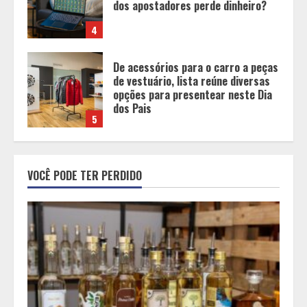
opções para presentear neste Dia
dos Pais
5
BH será a Capital da Cachaça com a
Expocachaça
1
Em ato pelo fim do feminicídio,
VOCÊ PODE TER PERDIDO
Cristo Redentor se iluminou na cor
laranja
2
A ordem dos alimentos importa.
Mas nem sempre da mesma forma
3