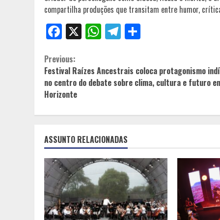
compartilha produções que transitam entre humor, crítica
Facebook
X
WhatsApp
Telegram
Share
Continue
Previous:
Festival Raízes Ancestrais coloca protagonismo ind
Reading
no centro do debate sobre clima, cultura e futuro e
Horizonte
ASSUNTO RELACIONADAS