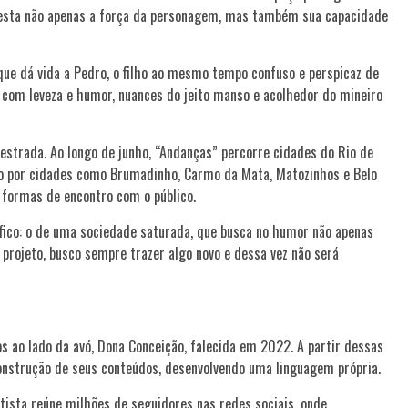
a testa não apenas a força da personagem, mas também sua capacidade
ue dá vida a Pedro, o filho ao mesmo tempo confuso e perspicaz de
 com leveza e humor, nuances do jeito manso e acolhedor do mineiro
a estrada. Ao longo de junho, “Andanças” percorre cidades do Rio de
do por cidades como Brumadinho, Carmo da Mata, Matozinhos e Belo
 formas de encontro com o público.
ico: o de uma sociedade saturada, que busca no humor não apenas
 projeto, busco sempre trazer algo novo e dessa vez não será
s ao lado da avó, Dona Conceição, falecida em 2022. A partir dessas
construção de seus conteúdos, desenvolvendo uma linguagem própria.
tista reúne milhões de seguidores nas redes sociais, onde