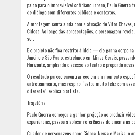
palco para o imprevisível cotidiano urbano, Paulo Guerr
de diálogo com diferentes públicos e contextos.
A montagem conta ainda com a atuação de Vitor Chaves, q
Cidoca. Ao longo das apresentações, o personagem revela,
ser.
E o projeto não fica restrito à ideia — ele ganha corpo n
Janeiro e São Paulo, estrelando em Minas Gerais, passan
Horizonte, ampliando o acesso ao teatro e propondo novas
O resultado parece encontrar eco em um momento específ
entretenimento, mas respiro. “estou muito feliz com esse
diferente”, explica o artista.
Trajetória
Paulo Guerra começou a ganhar projeção ao produzir vídeo
experiências, passou a aplicar referências do cinema na 
Criador de personagens como Cidoca, Neuza e Mariza, o ar