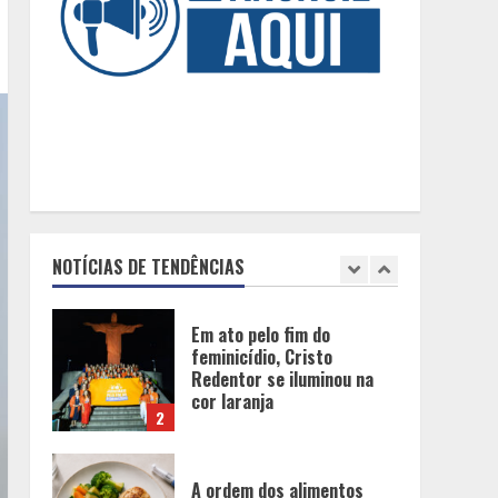
De acessórios para o carro
a peças de vestuário, lista
reúne diversas opções
para presentear neste Dia
dos Pais
5
BH será a Capital da
Cachaça com a
Expocachaça
NOTÍCIAS DE TENDÊNCIAS
1
Em ato pelo fim do
feminicídio, Cristo
Redentor se iluminou na
cor laranja
2
A ordem dos alimentos