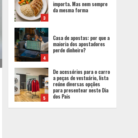
importa. Mas nem sempre
da mesma forma
3
Casa de apostas: por que a
maioria dos apostadores
perde dinheiro?
4
De acessórios para o carro
a peças de vestuário, lista
reúne diversas opções
para presentear neste Dia
dos Pais
5
BH será a Capital da
Cachaça com a
Expocachaça
1