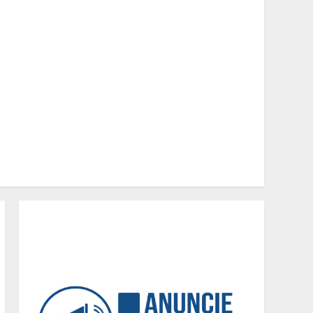
Em ato pelo fim do
feminicídio, Cristo
Redentor se iluminou na
cor laranja
2
A ordem dos alimentos
importa. Mas nem sempre
da mesma forma
3
Casa de apostas: por que a
maioria dos apostadores
perde dinheiro?
4