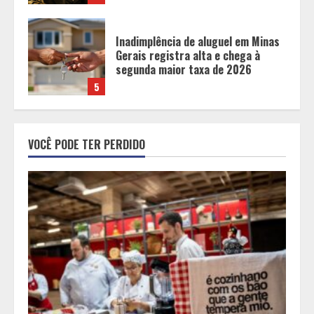
Minas+Doce- Feira e Festival da
Doçaria e Confeitaria Mineira
1
O Bloomsday hoje: 18 horas na vida
VOCÊ PODE TER PERDIDO
de Dublin sob vigilância
2
Parque do Palácio tem
programação de família no Dia dos
Pais
3
Diário de Minas e Fundação Museu