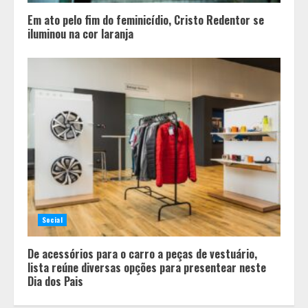
Em ato pelo fim do feminicídio, Cristo Redentor se
iluminou na cor laranja
O Bloomsday hoje: 18 horas na vida
de Dublin sob vigilância
2
Social
Parque do Palácio tem
De acessórios para o carro a peças de vestuário,
programação de família no Dia dos
lista reúne diversas opções para presentear neste
Pais
Dia dos Pais
3