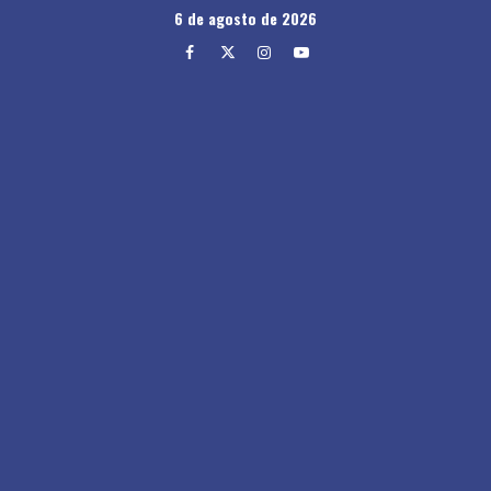
Skip
6 de agosto de 2026
to
Facebook
Twitter
Instagram
Youtube
content