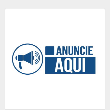
Diário de Minas e Fundação Museu
Mariano Procópio celebram um ano
da coluna “D. Pedro II – 200 anos”
com texto de Paulo Rezzutti
4
Inadimplência de aluguel em Minas
Gerais registra alta e chega à
segunda maior taxa de 2026
5
Minas+Doce- Feira e Festival da
Doçaria e Confeitaria Mineira
1
O Bloomsday hoje: 18 horas na vida