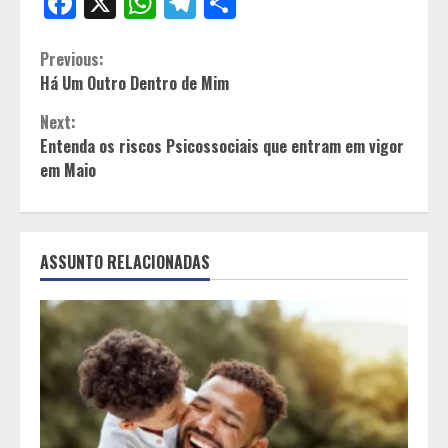
Facebook
X
WhatsApp
Telegram
Share
Continue
Previous:
Há Um Outro Dentro de Mim
Reading
Next:
Entenda os riscos Psicossociais que entram em vigor
em Maio
ASSUNTO RELACIONADAS