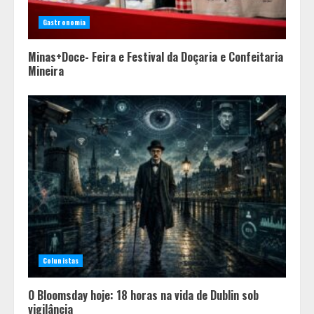
Mariano Procópio celebram um ano
da coluna “D. Pedro II – 200 anos”
Gastronomia
com texto de Paulo Rezzutti
4
Minas+Doce- Feira e Festival da Doçaria e Confeitaria
Mineira
Colunistas
O Bloomsday hoje: 18 horas na vida de Dublin sob
vigilância