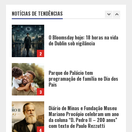
de Dublin sob vigilância
NOTÍCIAS DE TENDÊNCIAS
2
Parque do Palácio tem
programação de família no Dia dos
Pais
3
Diário de Minas e Fundação Museu
Mariano Procópio celebram um ano
da coluna “D. Pedro II – 200 anos”
com texto de Paulo Rezzutti
4
Inadimplência de aluguel em Minas
Gerais registra alta e chega à
segunda maior taxa de 2026
5