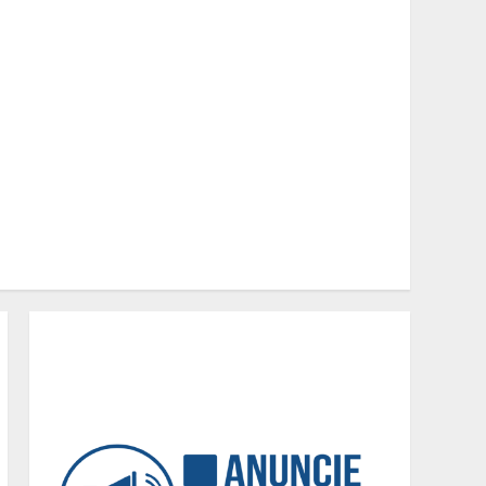
Equipe conquista 22
medalhas e garante 12
vagas para etapas
nacionais em segunda
etapa do JEMG, em Pará de
2
Minas
Grandes marcas, preços
baixos e uma causa que
transforma vidas
3
Tecnologia que “lê” o solo
transforma manejo
agrícola e comprova
ganhos de produtividade
4