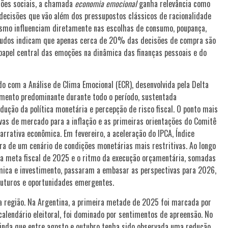
sões sociais, a chamada
economia emocional
ganha relevância como
ecisões que vão além dos pressupostos clássicos de racionalidade
ismo influenciam diretamente nas escolhas de consumo, poupança,
studos indicam que apenas cerca de 20% das decisões de compra são
papel central das emoções na dinâmica das finanças pessoais e do
do com a Análise de Clima Emocional (ECR), desenvolvida pela Delta
ntimento predominante durante todo o período, sustentada
ndução da política monetária e percepção de risco fiscal. O ponto mais
vas de mercado para a inflação e as primeiras orientações do Comitê
arrativa econômica. Em fevereiro, a aceleração do IPCA, Índice
ra de um cenário de condições monetárias mais restritivas. Ao longo
s, a meta fiscal de 2025 e o ritmo da execução orçamentária, somadas
mica e investimento, passaram a embasar as perspectivas para 2026,
futuros e oportunidades emergentes.
a região. Na Argentina, a primeira metade de 2025 foi marcada por
calendário eleitoral, foi dominado por sentimentos de apreensão. No
ainda que entre agosto e outubro tenha sido observada uma redução