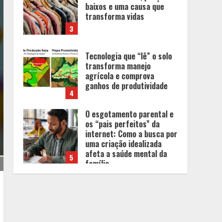
baixos e uma causa que
transforma vidas
3
Tecnologia que “lê” o solo
transforma manejo
agrícola e comprova
ganhos de produtividade
4
O esgotamento parental e
os “pais perfeitos” da
internet: Como a busca por
uma criação idealizada
afeta a saúde mental da
5
família
Tecnologia muda papel do
professor, que passa de
transmissor de conteúdo a
designer de experiências
de aprendizagem
1