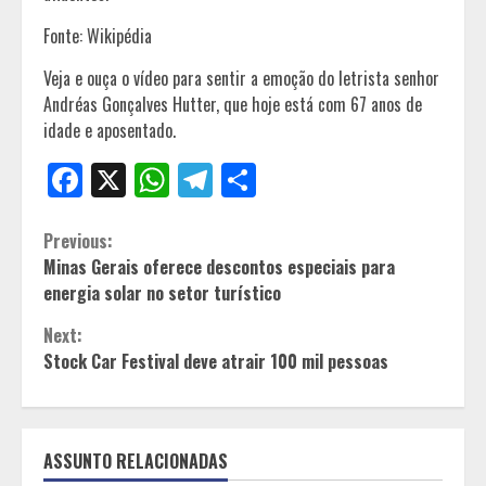
Fonte: Wikipédia
Veja e ouça o vídeo para sentir a emoção do letrista senhor
Andréas Gonçalves Hutter, que hoje está com 67 anos de
idade e aposentado.
Facebook
X
WhatsApp
Telegram
Share
Continue
Previous:
Minas Gerais oferece descontos especiais para
Reading
energia solar no setor turístico
Next:
Stock Car Festival deve atrair 100 mil pessoas
ASSUNTO RELACIONADAS