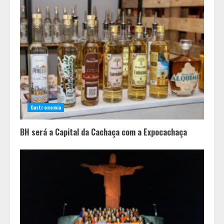
Em ato pelo fim do feminicídio,
Cristo Redentor se iluminou na cor
laranja
2
A ordem dos alimentos importa.
Mas nem sempre da mesma forma
Gastronomia
3
BH será a Capital da Cachaça com a Expocachaça
Casa de apostas: por que a maioria
dos apostadores perde dinheiro?
4