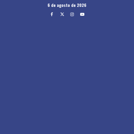
Skip
6 de agosto de 2026
to
Facebook
Twitter
Instagram
Youtube
content