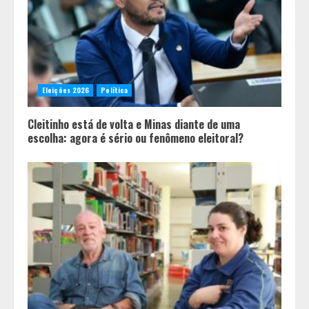
3
O terroir de Diamantina, o melhor
do mundo para a saúde humana
Eleições 2026
Política
4
Cleitinho está de volta e Minas diante de uma
escolha: agora é sério ou fenômeno eleitoral?