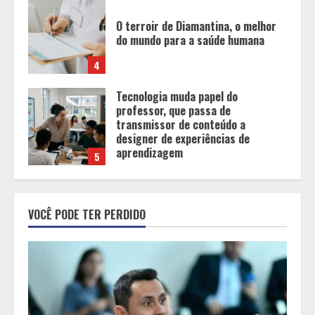
Tecnologia muda papel do
professor, que passa de
transmissor de conteúdo a
designer de experiências de
aprendizagem
5
Cleitinho está de volta e Minas
diante de uma escolha: agora é
sério ou fenômeno eleitoral?
1
Histórias de afeto ganham espaço
em escolas municipais que
VOCÊ PODE TER PERDIDO
celebram toda a família no Dia dos
Pais
2
“Bença” Pai