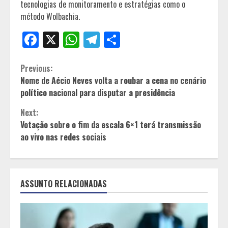
tecnologias de monitoramento e estratégias como o
método Wolbachia.
Facebook
X
WhatsApp
Telegram
Share
Continue
Previous:
Nome de Aécio Neves volta a roubar a cena no cenário
Reading
político nacional para disputar a presidência
Next:
Votação sobre o fim da escala 6×1 terá transmissão
ao vivo nas redes sociais
ASSUNTO RELACIONADAS