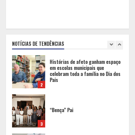
1
Histórias de afeto ganham espaço
em escolas municipais que
celebram toda a família no Dia dos
Pais
NOTÍCIAS DE TENDÊNCIAS
2
“Bença” Pai
3
O terroir de Diamantina, o melhor
do mundo para a saúde humana
4