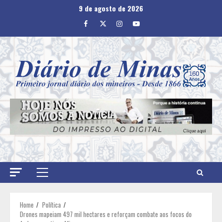
Skip
9 de agosto de 2026
to
Facebook
Twitter
Instagram
Youtube
content
Primary
Menu
Home
Política
Drones mapeiam 497 mil hectares e reforçam combate aos focos do