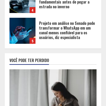
canal menos confiável para os
usuários, diz especialista
5
Entrada na escolinha não significa
o fim da amamentação: 6 dicas
para manter o aleitamento nessa
fase
1
Pesquisa revela atual perfil
universitário: adultos que
VOCÊ PODE TER PERDIDO
conciliam estudo, trabalho e
família
2
Os 10 comportamentos que mais
destroem um relacionamento e a
maioria dos casais nem percebe
3