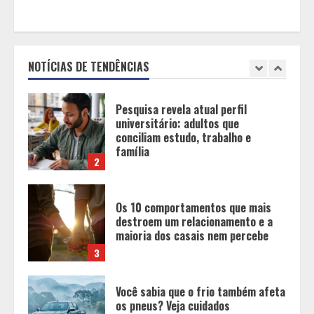
Pesquisa revela atual perfil
universitário: adultos que
conciliam estudo, trabalho e
família
NOTÍCIAS DE TENDÊNCIAS
2
Os 10 comportamentos que mais
destroem um relacionamento e a
maioria dos casais nem percebe
3
Você sabia que o frio também afeta
os pneus? Veja cuidados
fundamentais antes de pegar a
estrada no inverno
4
Projeto em análise no Senado pode
transformar o WhatsApp em um