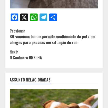
Facebook
X
WhatsApp
Telegram
Share
Continue
Previous:
BH sanciona lei que permite acolhimento de pets em
Reading
abrigos para pessoas em situação de rua
Next:
O Cachorro ORELHA
ASSUNTO RELACIONADAS