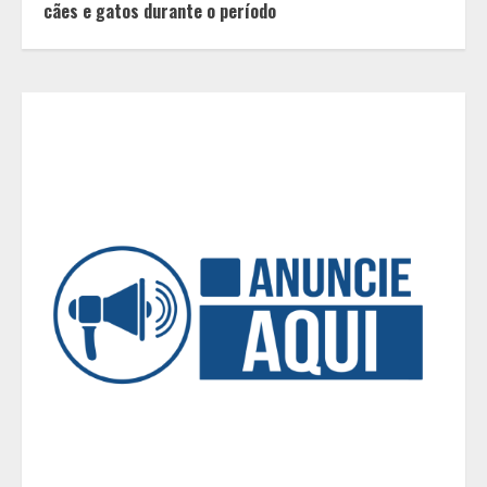
maioria dos casais nem percebe
cães e gatos durante o período
3
Você sabia que o frio também afeta
os pneus? Veja cuidados
fundamentais antes de pegar a
estrada no inverno
4
Projeto em análise no Senado pode
transformar o WhatsApp em um
canal menos confiável para os
usuários, diz especialista
5
Entrada na escolinha não significa
o fim da amamentação: 6 dicas
para manter o aleitamento nessa
fase
1