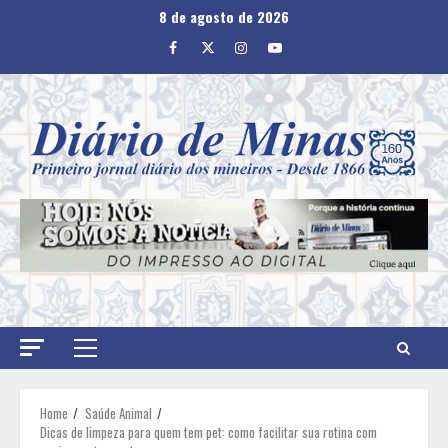
Skip
8 de agosto de 2026
to
Facebook
Twitter
Instagram
Youtube
content
Primary
Menu
Home
Saúde Animal
Dicas de limpeza para quem tem pet: como facilitar sua rotina com