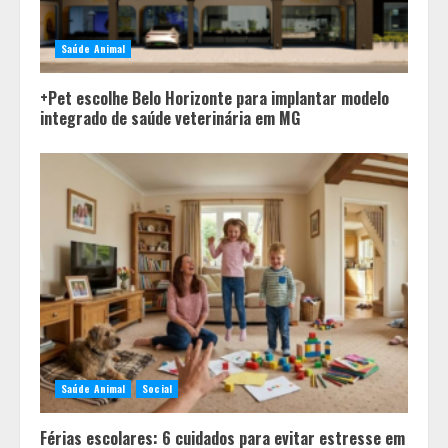
Saúde Animal
+Pet escolhe Belo Horizonte para implantar modelo
integrado de saúde veterinária em MG
Pesquisa revela atual perfil
universitário: adultos que
conciliam estudo, trabalho e
família
2
Saúde Animal
Social
Os 10 comportamentos que mais
destroem um relacionamento e a
Férias escolares: 6 cuidados para evitar estresse em