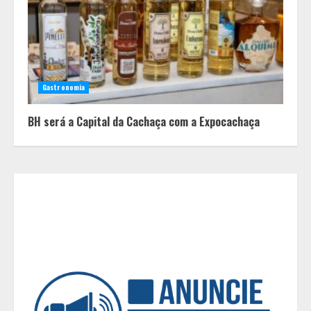
diante de uma escolha: agora é
sério ou fenômeno eleitoral?
2
Histórias de afeto ganham espaço
Gastronomia
em escolas municipais que
celebram toda a família no Dia dos
BH será a Capital da Cachaça com a Expocachaça
Pais
3
“Bença” Pai
4
O terroir de Diamantina, o melhor
do mundo para a saúde humana