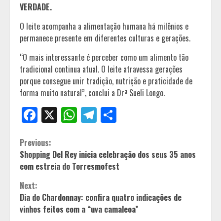
VERDADE.
O leite acompanha a alimentação humana há milênios e
permanece presente em diferentes culturas e gerações.
“O mais interessante é perceber como um alimento tão
tradicional continua atual. O leite atravessa gerações
porque consegue unir tradição, nutrição e praticidade de
forma muito natural”, conclui a Drª Sueli Longo.
Facebook
X
WhatsApp
Telegram
Share
Continue
Previous:
Shopping Del Rey inicia celebração dos seus 35 anos
Reading
com estreia do Torresmofest
Next:
Dia do Chardonnay: confira quatro indicações de
vinhos feitos com a “uva camaleoa”