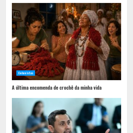
2
Histórias de afeto ganham espaço
em escolas municipais que
celebram toda a família no Dia dos
Pais
3
“Bença” Pai
Colunistas
4
A última encomenda de crochê da minha vida