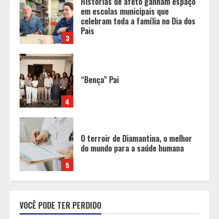
“Bença” Pai
4
O terroir de Diamantina, o melhor
do mundo para a saúde humana
5
A última encomenda de crochê da
minha vida
1
Cleitinho está de volta e Minas
VOCÊ PODE TER PERDIDO
diante de uma escolha: agora é
sério ou fenômeno eleitoral?