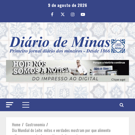
Skip
9 de agosto de 2026
to
Facebook
Twitter
Instagram
Youtube
content
Primary
Menu
Home
Gastronomia
Dia Mundial do Leite: mitos e verdades mostram por que alimento