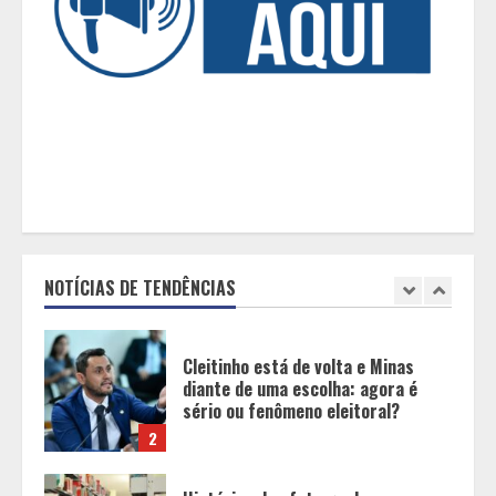
5
A última encomenda de crochê da
minha vida
1
Cleitinho está de volta e Minas
diante de uma escolha: agora é
sério ou fenômeno eleitoral?
NOTÍCIAS DE TENDÊNCIAS
2
Histórias de afeto ganham espaço
em escolas municipais que
celebram toda a família no Dia dos
Pais
3