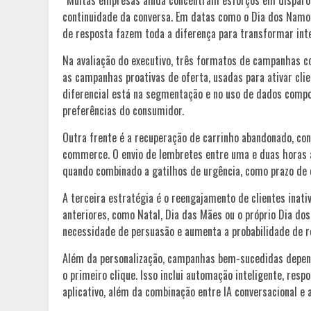
“Muitas empresas ainda concentram esforços em disparo
continuidade da conversa. Em datas como o Dia dos Namora
de resposta fazem toda a diferença para transformar int
Na avaliação do executivo, três formatos de campanhas co
as campanhas proativas de oferta, usadas para ativar cl
diferencial está na segmentação e no uso de dados compo
preferências do consumidor.
Outra frente é a recuperação de carrinho abandonado, co
commerce. O envio de lembretes entre uma e duas horas 
quando combinado a gatilhos de urgência, como prazo de
A terceira estratégia é o reengajamento de clientes inat
anteriores, como Natal, Dia das Mães ou o próprio Dia do
necessidade de persuasão e aumenta a probabilidade de 
Além da personalização, campanhas bem-sucedidas depen
o primeiro clique. Isso inclui automação inteligente, res
aplicativo, além da combinação entre IA conversacional 