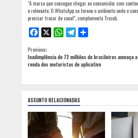
“A marca que consegue chegar ao consumidor com contexto
e relevante. O WhatsApp se tornou o ambiente onde o con
precisar trocar de canal”, complementa Trezub.
Facebook
X
WhatsApp
Telegram
Share
Continue
Previous:
Inadimplência de 72 milhões de brasileiros ameaça a
Reading
renda dos motoristas de aplicativo
ASSUNTO RELACIONADAS