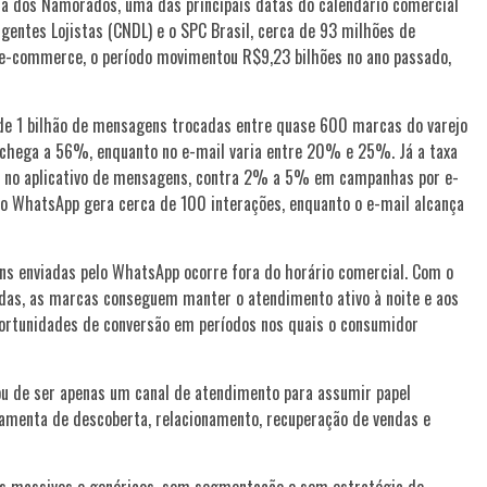
Dia dos Namorados, uma das principais datas do calendário comercial
gentes Lojistas (CNDL) e o SPC Brasil, cerca de 93 milhões de
e-commerce, o período movimentou R$9,23 bilhões no ano passado,
de 1 bilhão de mensagens trocadas entre quase 600 marcas do varejo
 chega a 56%, enquanto no e-mail varia entre 20% e 25%. Já a taxa
0% no aplicativo de mensagens, contra 2% a 5% em campanhas por e-
 o WhatsApp gera cerca de 100 interações, enquanto o e-mail alcança
s enviadas pelo WhatsApp ocorre fora do horário comercial. Com o
endas, as marcas conseguem manter o atendimento ativo à noite e aos
portunidades de conversão em períodos nos quais o consumidor
ou de ser apenas um canal de atendimento para assumir papel
amenta de descoberta, relacionamento, recuperação de vendas e