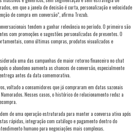
s massivos e genéricos, sem segmentação e sem estratégia de
dos, em que a janela de decisão é curta, personalização e velocidade
enção de compra em conversão”, afirma Trezub.
nversacionais tendem a ganhar relevância no período. O primeiro são
ientes com promoções e sugestões personalizadas de presentes. O
rtamentais, como últimas compras, produtos visualizados e
nsiderada uma das campanhas de maior retorno financeiro no chat
após o abandono aumenta as chances de conversão, especialmente
 entrega antes da data comemorativa.
ivos, voltado a consumidores que já compraram em datas sazonais
s Namorados. Nesses casos, o histórico de relacionamento reduz a
recompra.
dem de uma operação estruturada para manter a conversa ativa após
postas rápidas, integração com catálogo e pagamento dentro do
e atendimento humano para negociações mais complexas.