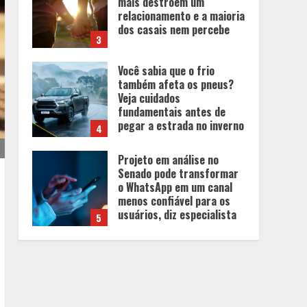
Veja cuidados
fundamentais antes de
pegar a estrada no inverno
4
Projeto em análise no
Senado pode transformar
o WhatsApp em um canal
menos confiável para os
usuários, diz especialista
5
Entrada na escolinha não
significa o fim da
amamentação: 6 dicas
para manter o aleitamento
nessa fase
1
Pesquisa revela atual perfil
universitário: adultos que
conciliam estudo, trabalho
e família