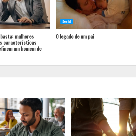
Social
 basta: mulheres
O legado de um pai
s características
efinem um homem de