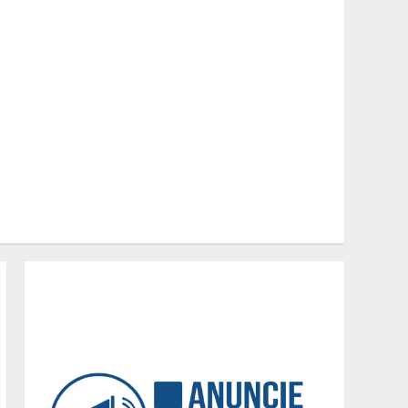
conciliam estudo, trabalho
e família
2
Os 10 comportamentos que
mais destroem um
relacionamento e a maioria
dos casais nem percebe
3
Você sabia que o frio
também afeta os pneus?
Veja cuidados
fundamentais antes de
pegar a estrada no inverno
4
Projeto em análise no
Senado pode transformar
o WhatsApp em um canal
menos confiável para os
usuários, diz especialista
5