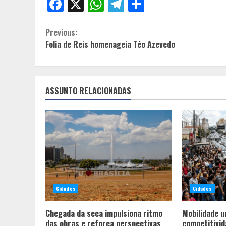
Facebook
X
WhatsApp
Telegram
Share
Continue
Previous:
Folia de Reis homenageia Téo Azevedo
Reading
ASSUNTO RELACIONADAS
Cidades
Cidades
Chegada da seca impulsiona ritmo
Mobilidade u
das obras e reforça perspectivas
competitivid