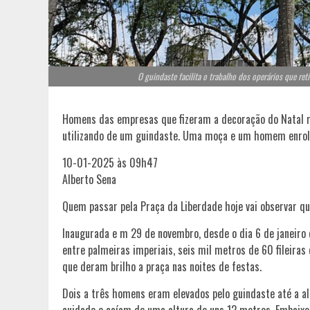
O guindaste facilita o trabalho dos operários que ret
Homens das empresas que fizeram a decoração do Natal re
utilizando de um guindaste. Uma moça e um homem enro
10-01-2025 às 09h47
Alberto Sena
Quem passar pela Praça da Liberdade hoje vai observar q
Inaugurada e m 29 de novembro, desde o dia 6 de janeiro
entre palmeiras imperiais, seis mil metros de 60 fileir
que deram brilho a praça nas noites de festas.
Dois a três homens eram elevados pelo guindaste até a a
cuidado e caíam de uma altura de uns 12 metros. Embaix