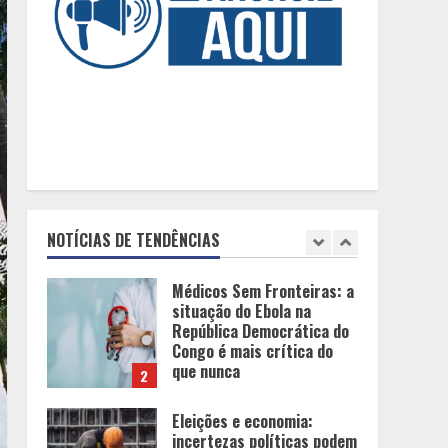
definem um homem de alto
valor
5
Projeto em análise no
Senado pode transformar
o WhatsApp em um canal
menos confiável para os
usuários, diz especialista
1
Médicos Sem Fronteiras: a
situação do Ebola na
NOTÍCIAS DE TENDÊNCIAS
República Democrática do
Congo é mais crítica do
que nunca
2
Eleições e economia:
incertezas políticas podem
influenciar investimentos e
o consumo em Minas
Gerais
3