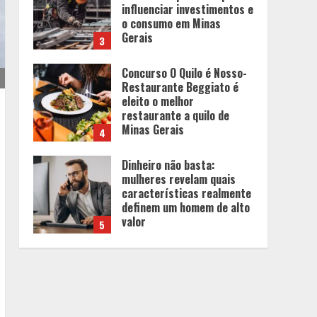
Concurso O Quilo é Nosso-
Restaurante Beggiato é
eleito o melhor
restaurante a quilo de
Minas Gerais
4
Dinheiro não basta:
mulheres revelam quais
características realmente
definem um homem de alto
valor
5
Projeto em análise no
Senado pode transformar
o WhatsApp em um canal
menos confiável para os
usuários, diz especialista
1
Médicos Sem Fronteiras: a
situação do Ebola na