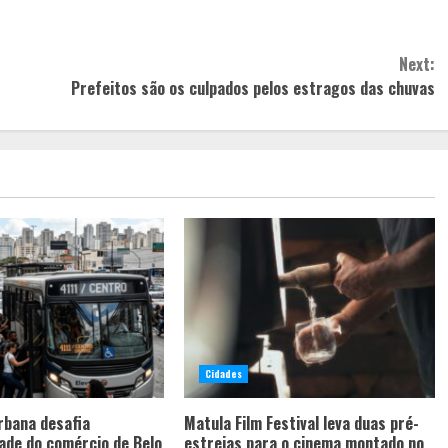
Next:
Prefeitos são os culpados pelos estragos das chuvas
Cidades
rbana desafia
Matula Film Festival leva duas pré-
ade do comércio de Belo
estreias para o cinema montado no