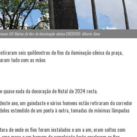
iraram 60 fileiras de fios da iluminação cênica CRÉDITOS: Alberto Sena
tiraram seis quilômetros de fios da iluminação cênica da praça,
laram tudo com as mãos
ue quase nada da decoração de Natal de 2024 resta.
 deste ano, um guindaste e vários homens estão retiraram do corredor
as deles estendido de um ponta à outra, tomadas de mínimas lâmpadas
ltura de onde os fios foram instalados e um a um, eram soltos com
o, uma moça e um homem de compleição forte enrolavam os fios.