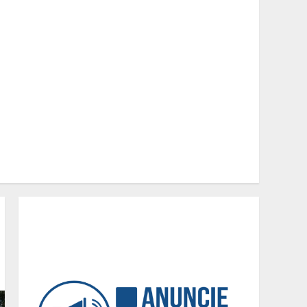
Médicos Sem Fronteiras: a
situação do Ebola na
República Democrática do
Congo é mais crítica do
que nunca
2
Eleições e economia:
incertezas políticas podem
influenciar investimentos e
o consumo em Minas
Gerais
3
Concurso O Quilo é Nosso-
Restaurante Beggiato é
eleito o melhor
restaurante a quilo de
Minas Gerais
4
Dinheiro não basta:
mulheres revelam quais
características realmente