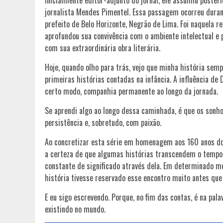
Inicialmente editor-adjunto do jornal, ele assumiu poster
jornalista Mendes Pimentel. Essa passagem ocorreu duran
prefeito de Belo Horizonte, Negrão de Lima. Foi naquela 
aprofundou sua convivência com o ambiente intelectual e p
com sua extraordinária obra literária.
Hoje, quando olho para trás, vejo que minha história se
primeiras histórias contadas na infância. A influência de
certo modo, companhia permanente ao longo da jornada.
Se aprendi algo ao longo dessa caminhada, é que os sonho
persistência e, sobretudo, com paixão.
Ao concretizar esta série em homenagem aos 160 anos d
a certeza de que algumas histórias transcendem o tempo.
constante de significado através dela. Em determinado 
história tivesse reservado esse encontro muito antes que
E eu sigo escrevendo. Porque, no fim das contas, é na pa
existindo no mundo.