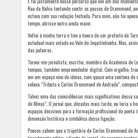
E foi justamente nesse percurso que vivi um dos momento
Rua da Bahia tentando sentir os passos de Drummond, anos
estava com sua redação fechada. Para mim, não foi apen
tempo, abrisse outro ainda maior.
Voltei à minha terra e tive a honra de ser prefeito de Tu
estadual mais votado no Vale do Jequitinhonha. Mas, aci
das palavras.
Tornei-me jornalista, escritor, membro da Academia de L
tempos, também empreendedor digital. Com orgulho, trou
em um espaço vivo de ideias, com quase uma centena de co
coluna “Tributo a Carlos Drummond de Andrade”, composta 
Talvez uma das coincidências mais significativas dessa 
de Minas”. O jornal que, décadas mais tarde, eu teria a 
espaços decisivos para a formação profissional do poeta 
dimensão histórica e simbólica dessa ligação.
Poucos sabem que a trajetória de Carlos Drummond de An