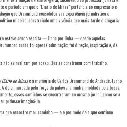
iormente a função de editor-geral, sucedendo ao professor, jurista e
te o período em que o “Diário de Minas” pertencia ao empresário e
redação que Drummond consolidou sua experiência jornalística e
olítico mineiro, construindo uma vivência que mais tarde dialogaria
mpre esteve sendo escrita — linha por linha — desde aquelas
 Drummond nunca foi apenas admiração; foi direção, inspiração e, de
s não se realizam por acaso. Eles se constroem com trabalho,
o
Diário de Minas
e à memória de Carlos Drummond de Andrade, tenho
 A dele, marcada pela força da palavra; a minha, moldada pela busca
momento, esses caminhos se encontraram no mesmo jornal, como se a
 eu pudesse imaginá-lo.
lavra que encontro meu caminho — e é por meio dela que continuo