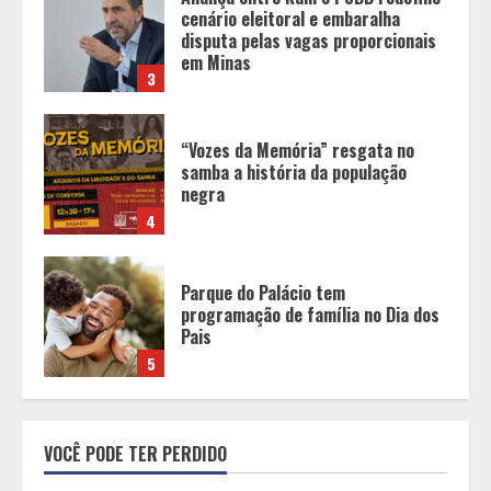
“Vozes da Memória” resgata no
samba a história da população
negra
4
Parque do Palácio tem
programação de família no Dia dos
Pais
5
Unidade móvel percorre cidades de
Minas Gerais
para realizar gratuitamente
exames preventivos contra o
câncer
1
BH recebe novos investimentos no
VOCÊ PODE TER PERDIDO
Mercure Belo Horizonte Savassi