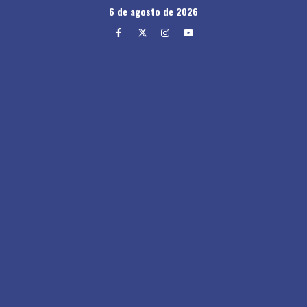
Skip
6 de agosto de 2026
to
Facebook
Twitter
Instagram
Youtube
content