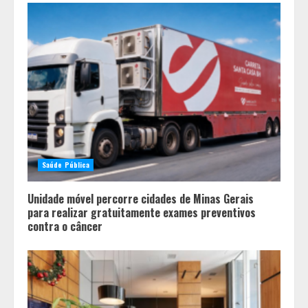
2
Aliança entre Kalil e PSDB redefine
cenário eleitoral e embaralha
disputa pelas vagas proporcionais
em Minas
3
“Vozes da Memória” resgata no
samba a história da população
Saúde Pública
negra
4
Unidade móvel percorre cidades de Minas Gerais
para realizar gratuitamente exames preventivos
contra o câncer