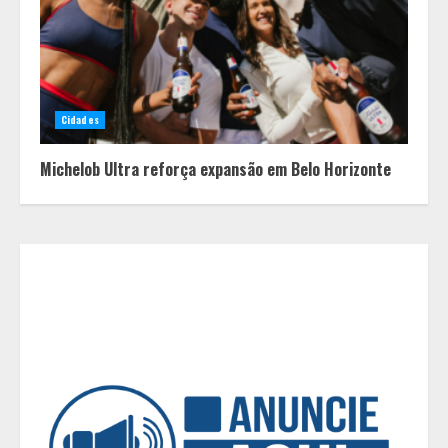
BH recebe novos investimentos no
Mercure Belo Horizonte Savassi
2
Aliança entre Kalil e PSDB redefine
Cidades
cenário eleitoral e embaralha
disputa pelas vagas proporcionais
Michelob Ultra reforça expansão em Belo Horizonte
em Minas
3
“Vozes da Memória” resgata no
samba a história da população
negra
4
Parque do Palácio tem
programação de família no Dia dos
Pais
5