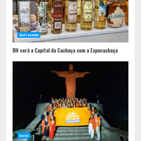
3
Casa de apostas: por que a maioria
dos apostadores perde dinheiro?
Gastronomia
4
BH será a Capital da Cachaça com a Expocachaça
Social