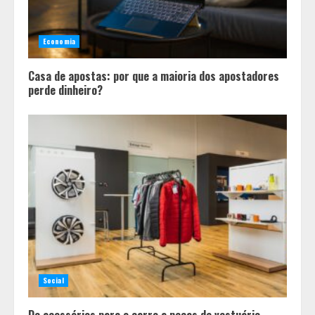
Economia
Casa de apostas: por que a maioria dos apostadores
perde dinheiro?
Em ato pelo fim do feminicídio,
Cristo Redentor se iluminou na cor
laranja
2
Social
De acessórios para o carro a peças de vestuário,