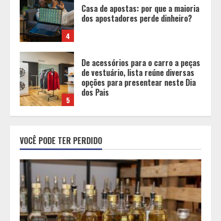
de vestuário, lista reúne diversas
opções para presentear neste Dia
dos Pais
5
BH será a Capital da Cachaça com a
Expocachaça
1
Em ato pelo fim do feminicídio,
VOCÊ PODE TER PERDIDO
Cristo Redentor se iluminou na cor
laranja
2
A ordem dos alimentos importa.
Mas nem sempre da mesma forma