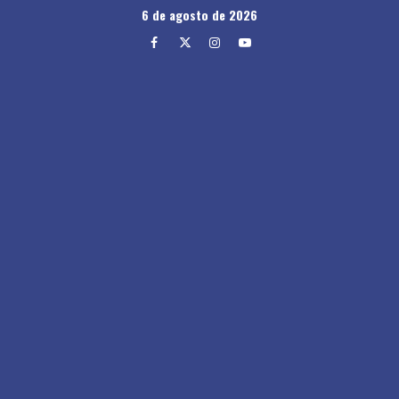
Skip
6 de agosto de 2026
to
Facebook
Twitter
Instagram
Youtube
content