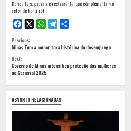
floricultura, padaria e restaurante, que complementam o
setor de hortifrúti.
Facebook
X
WhatsApp
Telegram
Share
Continue
Previous:
Minas Tem a menor taxa histórica de desemprego
Reading
Next:
Governo de Minas intensifica proteção das mulheres
no Carnaval 2025
ASSUNTO RELACIONADAS