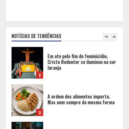
1
Em ato pelo fim do feminicídio,
Cristo Redentor se iluminou na cor
laranja
NOTÍCIAS DE TENDÊNCIAS
2
A ordem dos alimentos importa.
Mas nem sempre da mesma forma
3
Casa de apostas: por que a maioria
dos apostadores perde dinheiro?
4
De acessórios para o carro a peças