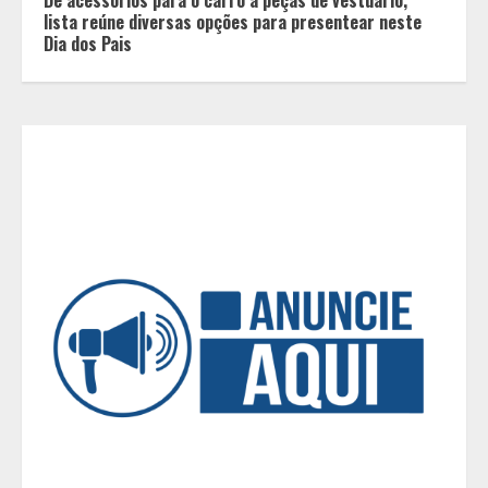
A ordem dos alimentos importa.
lista reúne diversas opções para presentear neste
Mas nem sempre da mesma forma
Dia dos Pais
3
Casa de apostas: por que a maioria
dos apostadores perde dinheiro?
4
De acessórios para o carro a peças
de vestuário, lista reúne diversas
opções para presentear neste Dia
dos Pais
5
BH será a Capital da Cachaça com a
Expocachaça