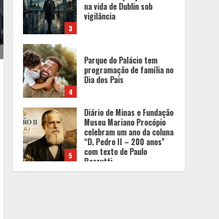
Parque do Palácio tem
programação de família no
Dia dos Pais
4
Diário de Minas e Fundação
Museu Mariano Procópio
celebram um ano da coluna
“D. Pedro II – 200 anos”
com texto de Paulo
5
Rezzutti
Chegada da seca
impulsiona ritmo das obras
e reforça perspectivas
para a construção civil no
DF
1
Minas+Doce- Feira e