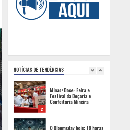
“D. Pedro II – 200 anos”
com texto de Paulo
5
Rezzutti
Chegada da seca
impulsiona ritmo das obras
e reforça perspectivas
para a construção civil no
DF
1
Minas+Doce- Feira e
NOTÍCIAS DE TENDÊNCIAS
Festival da Doçaria e
Confeitaria Mineira
2
O Bloomsday hoje: 18 horas
na vida de Dublin sob
vigilância
3