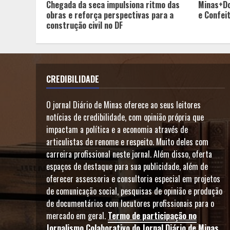
Chegada da seca impulsiona ritmo das
Minas+Do
obras e reforça perspectivas para a
e Confei
construção civil no DF
CREDIBILIDADE
O jornal Diário de Minas oferece ao seus leitores
notícias de credibilidade, com opinião própria que
impactam a política e a economia através de
articulistas de renome e respeito. Muito deles com
carreira profissional neste jornal. Além disso, oferta
espaços de destaque para sua publicidade, além de
oferecer assessoria e consultoria especial em projetos
de comunicação social, pesquisas de opinião e produção
de documentários com locutores profissionais para o
mercado em geral.
Termo de participação no
Jornalismo Colaborativo do Jornal Diário de Minas