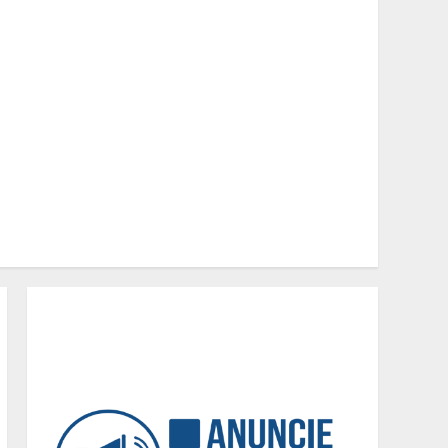
Minas+Doce- Feira e
Festival da Doçaria e
Confeitaria Mineira
2
O Bloomsday hoje: 18 horas
na vida de Dublin sob
vigilância
3
Parque do Palácio tem
programação de família no
Dia dos Pais
4
Diário de Minas e Fundação
Museu Mariano Procópio
celebram um ano da coluna