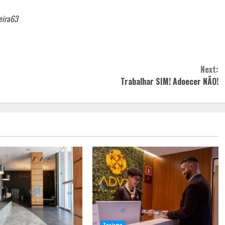
eira63
Next:
l
Trabalhar SIM! Adoecer NÃO!
Turismo