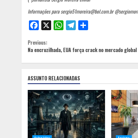
Informações para sergio51moreira@bol.com.br @sergiomor
Facebook
X
WhatsApp
Telegram
Share
Continue
Previous:
Na encruzilhada, EUA força crack no mercado globa
Reading
ASSUNTO RELACIONADAS
Colunistas
Turismo