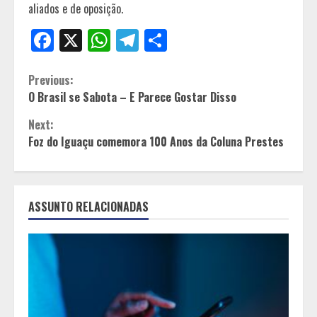
aliados e de oposição.
Facebook
X
WhatsApp
Telegram
Share
Continue
Previous:
O Brasil se Sabota – E Parece Gostar Disso
Reading
Next:
Foz do Iguaçu comemora 100 Anos da Coluna Prestes
ASSUNTO RELACIONADAS