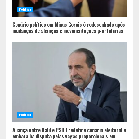
Política
Cenário político em Minas Gerais é redesenhado após
mudanças de alianças e movimentações p-artidárias
Pesquisa revela atual perfil
universitário: adultos que
conciliam estudo, trabalho e
família
2
Política
Os 10 comportamentos que mais
Aliança entre Kalil e PSDB redefine cenário eleitoral e
destroem um relacionamento e a
embaralha disputa pelas vagas proporcionais em