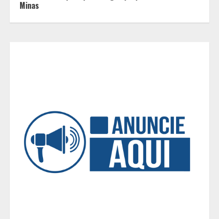
maioria dos casais nem percebe
Minas
3
Você sabia que o frio também afeta
os pneus? Veja cuidados
fundamentais antes de pegar a
estrada no inverno
4
Projeto em análise no Senado pode
transformar o WhatsApp em um
canal menos confiável para os
usuários, diz especialista
5
Entrada na escolinha não significa
o fim da amamentação: 6 dicas
para manter o aleitamento nessa
fase
1