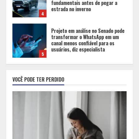
canal menos confiável para os
usuários, diz especialista
5
Entrada na escolinha não significa
o fim da amamentação: 6 dicas
para manter o aleitamento nessa
fase
1
Pesquisa revela atual perfil
universitário: adultos que
VOCÊ PODE TER PERDIDO
conciliam estudo, trabalho e
família
2
Os 10 comportamentos que mais
destroem um relacionamento e a
maioria dos casais nem percebe
3