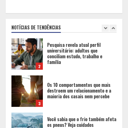
Pesquisa revela atual perfil
universitário: adultos que
conciliam estudo, trabalho e
família
NOTÍCIAS DE TENDÊNCIAS
2
Os 10 comportamentos que mais
destroem um relacionamento e a
maioria dos casais nem percebe
3
Você sabia que o frio também afeta
os pneus? Veja cuidados
fundamentais antes de pegar a
estrada no inverno
4
Projeto em análise no Senado pode
transformar o WhatsApp em um