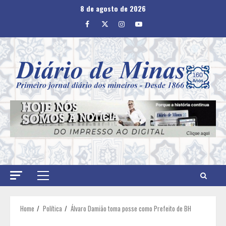
Skip
8 de agosto de 2026
to
Facebook
Twitter
Instagram
Youtube
content
Primary
Menu
Home
Política
Álvaro Damião toma posse como Prefeito de BH