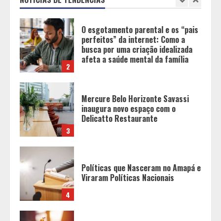
2
Mercure Belo Horizonte Savassi
inaugura novo espaço com o
Delicatto Restaurante
3
Políticas que Nasceram no Amapá e
Viraram Políticas Nacionais
4
Alpinismo nas redes sociais: a
ciência por trás do BIRGing e do
CORFing praticados na internet
5