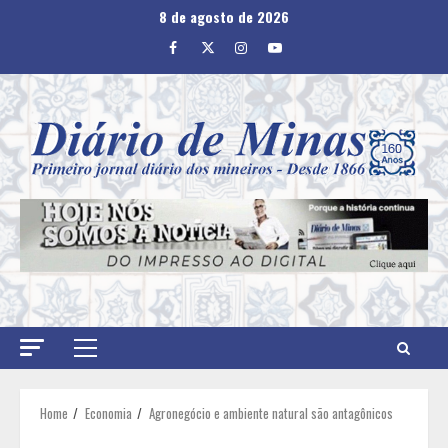
Skip
8 de agosto de 2026
to
Facebook
Twitter
Instagram
Youtube
content
Primary
Menu
Home
Economia
Agronegócio e ambiente natural são antagônicos