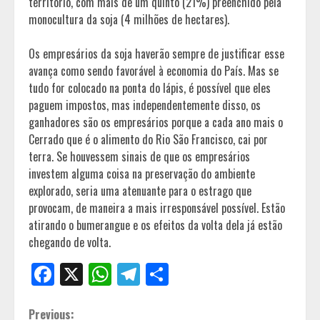
território, com mais de um quinto (21%) preenchido pela
monocultura da soja (4 milhões de hectares).
Os empresários da soja haverão sempre de justificar esse
avança como sendo favorável à economia do País. Mas se
tudo for colocado na ponta do lápis, é possível que eles
paguem impostos, mas independentemente disso, os
ganhadores são os empresários porque a cada ano mais o
Cerrado que é o alimento do Rio São Francisco, cai por
terra. Se houvessem sinais de que os empresários
investem alguma coisa na preservação do ambiente
explorado, seria uma atenuante para o estrago que
provocam, de maneira a mais irresponsável possível. Estão
atirando o bumerangue e os efeitos da volta dela já estão
chegando de volta.
Facebook
X
WhatsApp
Telegram
Share
Continue
Previous: