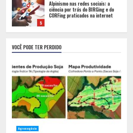
Tecnologia que “lê” o solo
transforma manejo agrícola e
comprova ganhos de produtividade
1
O esgotamento parental e os “pais
perfeitos” da internet: Como a
VOCÊ PODE TER PERDIDO
busca por uma criação idealizada
afeta a saúde mental da família
2
Mercure Belo Horizonte Savassi
inaugura novo espaço com o
Delicatto Restaurante
3
Políticas que Nasceram no Amapá e
Viraram Políticas Nacionais
Agronegócio