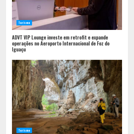
Turismo
ADVT VIP Lounge investe em retrofit e expande
operações no Aeroporto Internacional de Foz do
Iguaçu
Vice-Almirante Gustavo Garriga
comanda o maior e o mais
importante Distrito Naval do Brasil
2
Turismo