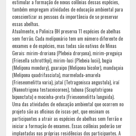
estimular a formação de novas colônias dessas espécies,
também empregam atividades de educação ambiental para
conscientizar as pessoas da importância de se preservar
essas abelhas.
Atualmente, o Poliniza BH preserva 11 espécies de abelhas
sem ferrão. Cada meliponário tem um número diferente de
enxames e de espécies, mas todas são nativas de Minas
Gerais: mirim-droriana (Plebeia droryana), mirim-preguiça
(Friesella schrottkyi), mirim-luci (Plebeia lucii), bugia
(Melipona mondury), guaraipo (Melipona bicolor), mandaçaia
(Melipona quadrifasciata), marmelada-amarela
(Frieseomelitta varia), jataí (Tetragonisca angustula), iraí
(Nannotrigona testaceicornes), tubuna (Scaptotrigona
bipunctata) e mocinha-preta (Frieseomelitta languida).
Uma das atividades de educação ambiental que ocorrem no
projeto são as oficinas de iscas-pet, que ensinam os
participantes a atrair as espécies de abelhas sem ferrão e
iniciar a formação de enxames. Essas colônias poderão ser
implantadas nas próprias residências dos participantes. A