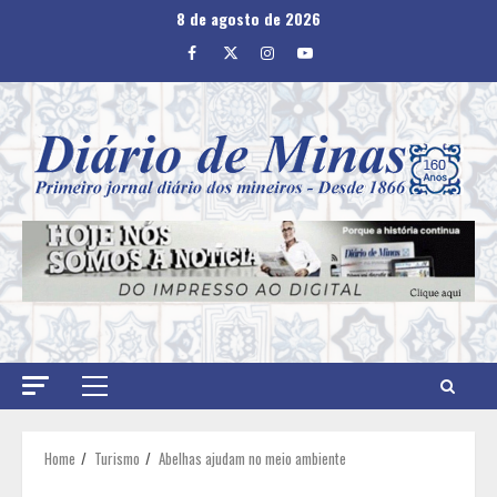
Skip
8 de agosto de 2026
to
Facebook
Twitter
Instagram
Youtube
content
Primary
Menu
Home
Turismo
Abelhas ajudam no meio ambiente