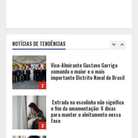
1
Vice-Almirante Gustavo Garriga
comanda o maior e o mais
importante Distrito Naval do Brasil
NOTÍCIAS DE TENDÊNCIAS
2
Entrada na escolinha não significa
o fim da amamentação: 6 dicas
para manter o aleitamento nessa
fase
3
Pesquisa revela atual perfil
universitário: adultos que
conciliam estudo, trabalho e
família
4