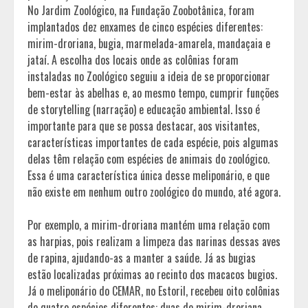
No Jardim Zoológico, na Fundação Zoobotânica, foram
implantados dez enxames de cinco espécies diferentes:
mirim-droriana, bugia, marmelada-amarela, mandaçaia e
jataí. A escolha dos locais onde as colônias foram
instaladas no Zoológico seguiu a ideia de se proporcionar
bem-estar às abelhas e, ao mesmo tempo, cumprir funções
de storytelling (narração) e educação ambiental. Isso é
importante para que se possa destacar, aos visitantes,
características importantes de cada espécie, pois algumas
delas têm relação com espécies de animais do zoológico.
Essa é uma característica única desse meliponário, e que
não existe em nenhum outro zoológico do mundo, até agora.
Por exemplo, a mirim-droriana mantém uma relação com
as harpias, pois realizam a limpeza das narinas dessas aves
de rapina, ajudando-as a manter a saúde. Já as bugias
estão localizadas próximas ao recinto dos macacos bugios.
Já o meliponário do CEMAR, no Estoril, recebeu oito colônias
de quatro espécies diferentes: duas de mirim-droriana,