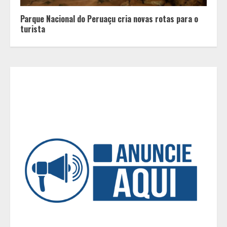
Entrada na escolinha não significa
o fim da amamentação: 6 dicas
Parque Nacional do Peruaçu cria novas rotas para o
para manter o aleitamento nessa
turista
fase
3
Pesquisa revela atual perfil
universitário: adultos que
conciliam estudo, trabalho e
família
4
Os 10 comportamentos que mais
destroem um relacionamento e a
maioria dos casais nem percebe
5
Fui impactado, agora é tarde!