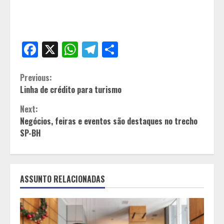
Facebook
X
WhatsApp
Telegram
Share
Continue
Previous:
Linha de crédito para turismo
Reading
Next:
Negócios, feiras e eventos são destaques no trecho
SP-BH
ASSUNTO RELACIONADAS