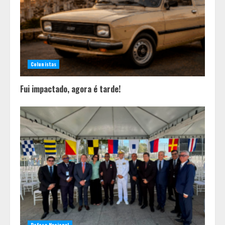
fase
3
Pesquisa revela atual perfil
universitário: adultos que
conciliam estudo, trabalho e
Colunistas
família
4
Fui impactado, agora é tarde!
Defesa Nacional