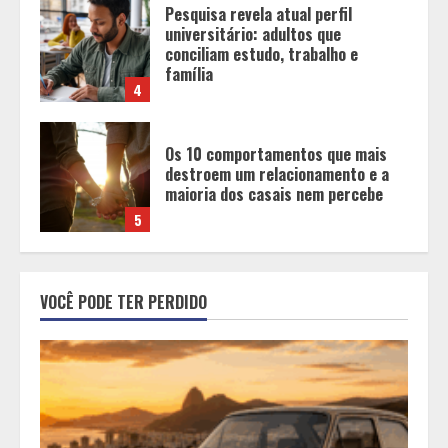
Os 10 comportamentos que mais
destroem um relacionamento e a
maioria dos casais nem percebe
5
Fui impactado, agora é tarde!
1
Vice-Almirante Gustavo Garriga
VOCÊ PODE TER PERDIDO
comanda o maior e o mais
importante Distrito Naval do Brasil
2
Entrada na escolinha não significa
o fim da amamentação: 6 dicas
para manter o aleitamento nessa