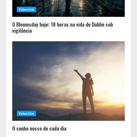
Colunistas
O Bloomsday hoje: 18 horas na vida de Dublin sob
vigilância
Mercure Belo Horizonte Savassi
inaugura novo espaço com o
Delicatto Restaurante
2
Colunistas
Políticas que Nasceram no Amapá e
Viraram Políticas Nacionais
O sonho nosso de cada dia
3