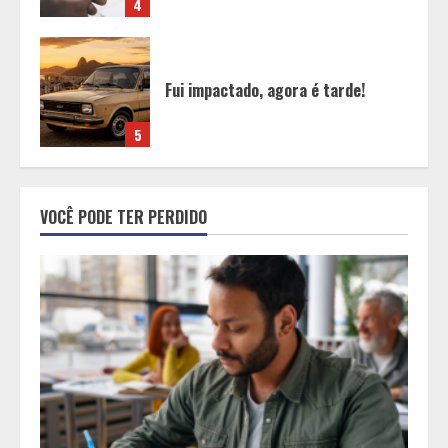
5
O esgotamento parental e os “pais
perfeitos” da internet: Como a
busca por uma criação idealizada
afeta a saúde mental da família
1
Mercure Belo Horizonte Savassi
VOCÊ PODE TER PERDIDO
inaugura novo espaço com o
Delicatto Restaurante
2
Políticas que Nasceram no Amapá e
Viraram Políticas Nacionais
3