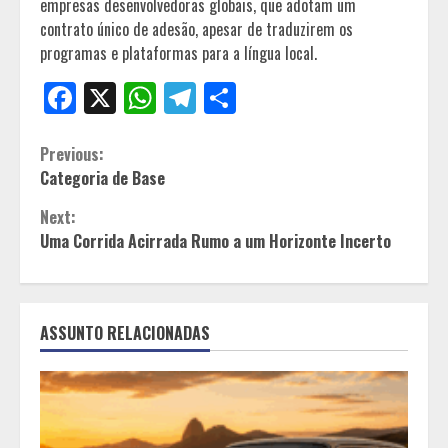
empresas desenvolvedoras globais, que adotam um
contrato único de adesão, apesar de traduzirem os
programas e plataformas para a língua local.
Facebook
X
WhatsApp
Telegram
Share
Continue
Previous:
Categoria de Base
Reading
Next:
Uma Corrida Acirrada Rumo a um Horizonte Incerto
ASSUNTO RELACIONADAS