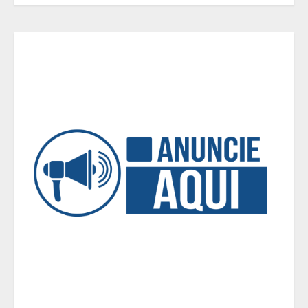
Alpinismo nas redes sociais: a
ciência por trás do BIRGing e do
CORFing praticados na internet
4
Fui impactado, agora é tarde!
5
O esgotamento parental e os “pais
perfeitos” da internet: Como a
busca por uma criação idealizada
afeta a saúde mental da família
1
Mercure Belo Horizonte Savassi