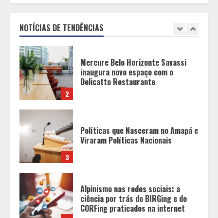
inaugura novo espaço com o
Delicatto Restaurante
NOTÍCIAS DE TENDÊNCIAS
2
Políticas que Nasceram no Amapá e
Viraram Políticas Nacionais
3
Alpinismo nas redes sociais: a
ciência por trás do BIRGing e do
CORFing praticados na internet
4
Fui impactado, agora é tarde!