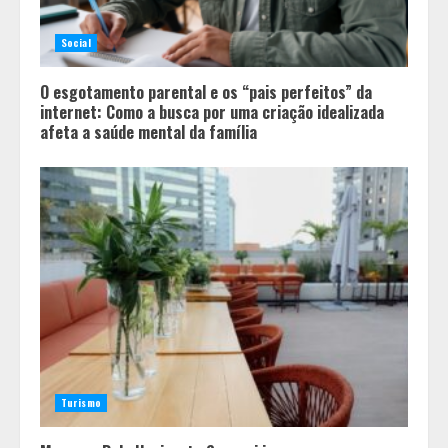
Alpinismo nas redes sociais: a
ciência por trás do BIRGing e do
Social
CORFing praticados na internet
4
O esgotamento parental e os “pais perfeitos” da
internet: Como a busca por uma criação idealizada
afeta a saúde mental da família
Turismo