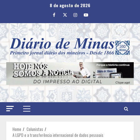
Skip
8 de agosto de 2026
to
Facebook
Twitter
Instagram
Youtube
content
Primary
Menu
Home
Colunistas
A LGPD e a transferência internacional de dados pessoais