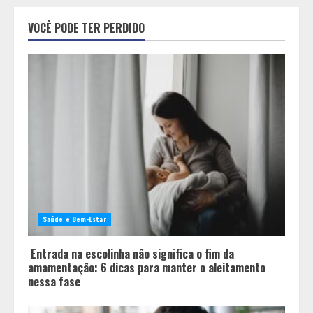
Pesquisa revela atual perfil
universitário: adultos que
VOCÊ PODE TER PERDIDO
conciliam estudo, trabalho e
família
2
Os 10 comportamentos que mais
destroem um relacionamento e a
maioria dos casais nem percebe
3
Você sabia que o frio também afeta
os pneus? Veja cuidados
fundamentais antes de pegar a
Saúde e Bem-Estar
estrada no inverno
4
Entrada na escolinha não significa o fim da
amamentação: 6 dicas para manter o aleitamento
nessa fase