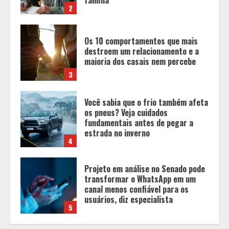
3
Você sabia que o frio também afeta
os pneus? Veja cuidados
fundamentais antes de pegar a
estrada no inverno
4
Projeto em análise no Senado pode
transformar o WhatsApp em um
canal menos confiável para os
usuários, diz especialista
5
Entrada na escolinha não significa
o fim da amamentação: 6 dicas
para manter o aleitamento nessa
fase
1