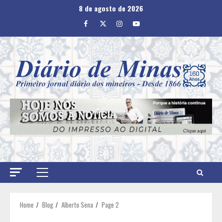
Skip
8 de agosto de 2026
to
Facebook
Twitter
Instagram
Youtube
content
Primary
Menu
Home
Blog
Alberto Sena
Page 2